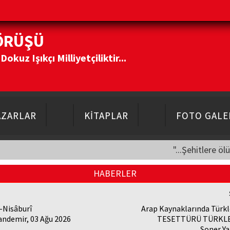
ÖRÜŞÜ
kuz Işıkçı Milliyetçiliktir...
AZARLAR
KİTAPLAR
FOTO GALE
"...Şehitlere öl
HABERLER
-Nisâburî
Arap Kaynaklarında Türk
andemir, 03 Ağu 2026
TESETTÜRÜ TÜRKL
Soner Ya