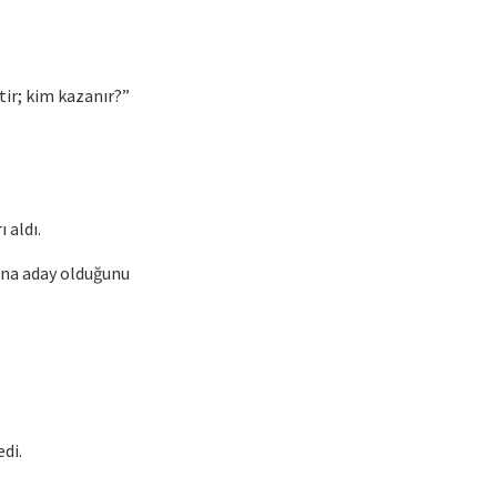
ir; kim kazanır?”
 aldı.
ına aday olduğunu
edi.