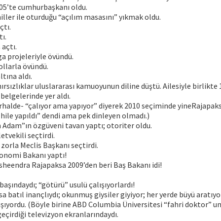
5’te cumhurbaşkanı oldu.
miller ile oturduğu “açılım masasını” yıkmak oldu.
çtı.
ı.
 açtı.
a projeleriyle övündü.
ollarla övündü.
tına aldı.
ırsızlıklar uluslararası kamuoyunun diline düştü. Ailesiyle birlikte
belgelerinde yer aldı.
erhalde- “çalıyor ama yapıyor” diyerek 2010 seçiminde yineRajapaksa
 hile yapıldı” dendi ama pek dinleyen olmadı.)
 Adam”ın özgüveni tavan yaptı; otoriter oldu.
tvekili seçtirdi.
zorla Meclis Başkanı seçtirdi.
konomi Bakanı yaptı!
sheendra Rajapaksa 2009’den beri Baş Bakanı idi!
başındaydı; “götürü” usulü çalışıyorlardı!
 batıl inançlıydı; okunmuş giysiler giyiyor; her yerde büyü aratıyo
şıyordu. (Böyle birine ABD Columbia Üniversitesi “fahri doktor” unv
geçirdiği televizyon ekranlarındaydı.