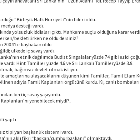
u çayın anavatanı Sri Lanka’nın “Uzun Adamı” idi. Recep Tayyip Erd
urduğu “Birleşik Halk Hürriyeti”nin lideri oldu.
 medya desteği vardı.
ında yolsuzluk iddiaları çıktı. Mahkeme suçlu olduğuna karar verd
ken/bekletilirken ne oldu dersiniz?
an 2004’te başbakan oldu.
ğildi; ülkede iç savaş vardı.
Lanka’nın etnik dağılımda Budist Singalalar yüzde 74 gibi ezici çoğ
e vardı: Hint Tamiller yüzde 4.6 ve Sri Lankalı Tamilleryüzde 3.9.
ılmak, bağımsız devlet olmak istiyor.
yle amaçlarına ulaşacaklarını düşünen kimi Tamiller, Tamil Elam K
bilinen adıyla Tamil Kaplanları örgütünü kurdu. Ki, canlı bombaları
lından beri iç savaş yaşıyordu.
Kaplanları’nı yenebilecek miydi?..
li yaptı
ız tipi yarı başkanlık sistemi vardı.
a’nın aklı fikri “başkan/cumhurbaşkanı” olmaktaydı.