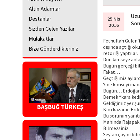
Altın Adamlar
Uzu
Destanlar
25 Nis
Son
2016
Sizden Gelen Yazılar
Mülakatlar
Fethullah Gülen’i
dışında açtığı oku
Bize Gönderdikleriniz
retoriği yaptılar.
Dün kimseye anl
Bugün gerçeği bil
Fakat…
Geçtiğimiz aylard
Yine kimseyi ina
Bugün… Erdoğan c
Demek “kara kedi
Geldiğimiz yer şur
BAŞBUĞ TÜRKEŞ
Kim kazanır: Erd
Bu sorunun yanıtı
Mahinda Rajapaksa
Bilmezsiniz.
Seylan çayını bilir