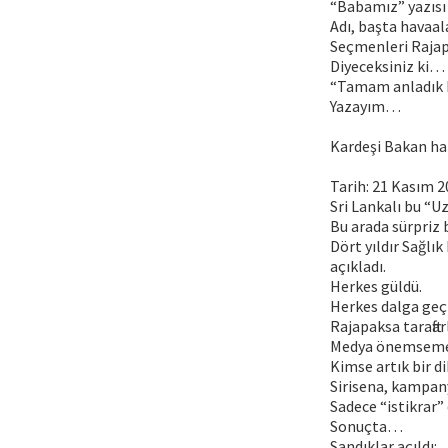
“Babamız” yazısı 
Adı, başta havaal
Seçmenleri Rajapa
Diyeceksiniz ki…
“Tamam anladık b
Yazayım…
Kardeşi Bakan ha
Tarih: 21 Kasım 2
Sri Lankalı bu “U
Bu arada sürpriz 
Dört yıldır Sağlı
açıkladı.
Herkes güldü.
Herkes dalga geçt
Rajapaksa taraftar
Medya önemsemedi
Kimse artık bir d
Sirisena, kampany
Sadece “istikrar” 
Sonuçta…
Sandıklar açıldı: