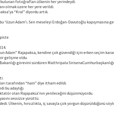
bulunan fotoğrafları ülkenin her yerindeydi.
anı olmak üzere her yere verildi.
ksa’ya “Kral” diyordu artık.
u ‘Uzun Adam’ı. Sen meseleyi Erdoğan-Davutoğlu kapışmasına get
piste
014.
zun Adam” Rajapaksa, kendine çok güvendiği için erken seçim kararı
bir gelişme oldu.
k Bakanlığı görevini sürdüren Maithripala SirisenaCumhurbaşkanlığ
i.
ları tarafından “hain” diye itham edildi.
 bu adaylığı.
iktatör olan Rajapaksa’nın yenileceğini düşünmüyordu.
asını sessizce yürüttü.
dedi. Ülkenin, hırsızlıkla, iç savaşla çok yorgun düşürüldüğünü söyl