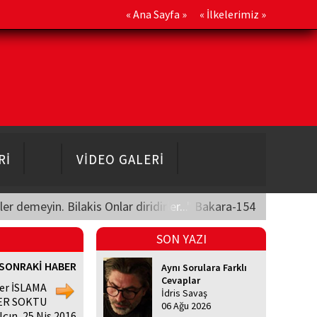
«
Ana Sayfa
» «
İlkelerimiz
»
Rİ
VİDEO GALERİ
üler demeyin. Bilakis Onlar diridirler..." Bakara-154
SON YAZI
SONRAKİ HABER
Aynı Sorulara Farklı
Cevaplar
ler İSLAMA
İdris Savaş
ER SOKTU
06 Ağu 2026
lçın, 25 Nis 2016