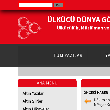
ÜLKÜCÜ DÜNYA G
Ülkücülük; Müslüman ve Do
TÜM YAZILAR
Y
ANA MENÜ
ÖNCEKİ HABER
Altın Yazılar
Hâkim en
Altın Şiirler
M.Yaşar K
Altın Hikayeler