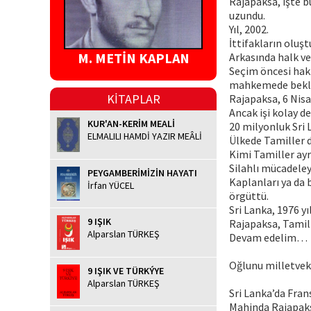
Rajapaksa, işte b
uzundu.
Yıl, 2002.
İttifakların oluşt
M. METİN KAPLAN
Arkasında halk ve
Seçim öncesi hakk
mahkemede bekler
KİTAPLAR
Rajapaksa, 6 Nis
Ancak işi kolay de
KUR'AN-KERİM MEALİ
20 milyonluk Sri 
ELMALILI HAMDİ YAZIR MEÂLİ
Ülkede Tamiller d
Kimi Tamiller ayr
Silahlı mücadele
PEYGAMBERİMİZİN HAYATI
Kaplanları ya da 
İrfan YÜCEL
örgüttü.
Sri Lanka, 1976 yı
9 IŞIK
Rajapaksa, Tamil 
Alparslan TÜRKEŞ
Devam edelim…
Oğlunu milletveki
9 IŞIK VE TÜRKÝYE
Alparslan TÜRKEŞ
Sri Lanka’da Frans
Mahinda Rajapaks