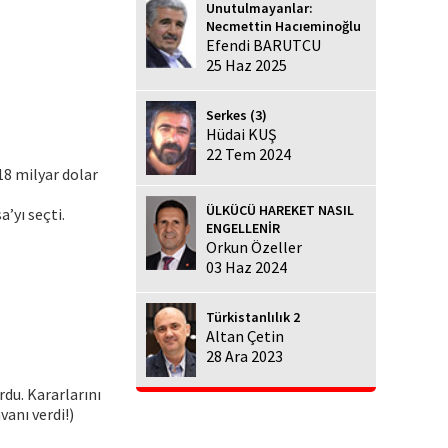
Unutulmayanlar:
Necmettin Hacıeminoğlu
Efendi BARUTCU
25 Haz 2025
Serkes (3)
Hüdai KUŞ
22 Tem 2024
 18 milyar dolar
ÜLKÜCÜ HAREKET NASIL
’yı seçti.
ENGELLENİR
Orkun Özeller
03 Haz 2024
Türkistanlılık 2
Altan Çetin
28 Ara 2023
rdu. Kararlarını
anı verdi!)