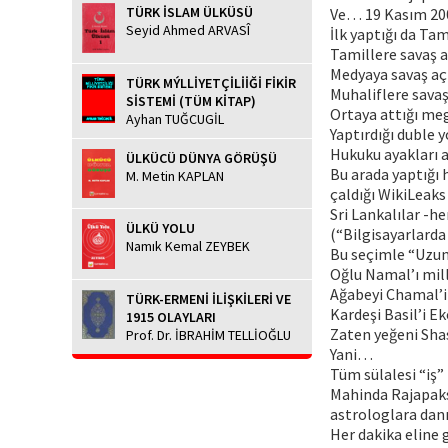
TÜRK İSLAM ÜLKÜSÜ
Ve… 19 Kasım 200
Seyid Ahmed ARVASÎ
İlk yaptığı da Ta
Tamillere savaş a
Medyaya savaş açt
TÜRK MÝLLİYETÇİLİİĞİ FİKİR
Muhaliflere savaş
SİSTEMİ (TÜM KİTAP)
Ortaya attığı meg
Ayhan TUĞCUGİL
Yaptırdığı duble y
Hukuku ayakları al
ÜLKÜCÜ DÜNYA GÖRÜŞÜ
Bu arada yaptığı h
M. Metin KAPLAN
çaldığı WikiLeaks 
Sri Lankalılar -h
ÜLKÜ YOLU
(“Bilgisayarlarda
Namık Kemal ZEYBEK
Bu seçimle “Uzun
Oğlu Namal’ı mille
Ağabeyi Chamal’i 
TÜRK-ERMENİ İLİŞKİLERİ VE
Kardeşi Basil’i E
1915 OLAYLARI
Zaten yeğeni Sha
Prof. Dr. İBRAHİM TELLİOĞLU
Yani…
Tüm sülalesi “iş” 
Mahinda Rajapaksa
astrologlara danı
Her dakika eline 