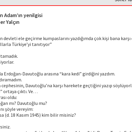
n Adam’ın yenilgisi
er Yalçın
n devleti ele geçirme kumpaslarını yazdığımda çok kişi bana karşı ç
llarla Türkiye’yi tanıtıyor”
atamadık.
iyorlar.
a Erdoğan-Davutoğlu arasına “kara kedi” girdiğini yazdım.
ndıramadım.
ephesinin, Davutoğlu’na karşı harekete geçtiğini yazıp söylüyorl
” ortaya çıktı. Ve…
ası oldu:
oğan mı? Davutoğlu mu?
nı şöyle vereyim:
 (d. 18 Kasım 1945) kim bilir misiniz?
siniz.