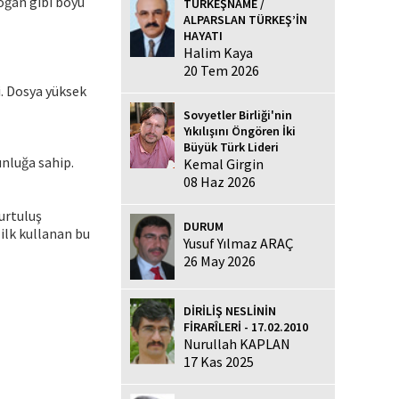
oğan gibi boyu
TÜRKEŞNAME /
ALPARSLAN TÜRKEŞ’İN
HAYATI
Halim Kaya
20 Tem 2026
i. Dosya yüksek
Sovyetler Birliği'nin
Yıkılışını Öngören İki
Büyük Türk Lideri
unluğa sahip.
Kemal Girgin
08 Haz 2026
urtuluş
DURUM
 ilk kullanan bu
Yusuf Yılmaz ARAÇ
26 May 2026
DİRİLİŞ NESLİNİN
FİRARÎLERİ - 17.02.2010
Nurullah KAPLAN
17 Kas 2025