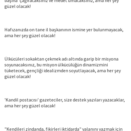
başına' çağıracaksınız ve medet umacaksınız, ama her şey
güzel olacak!
Hafızanızda on tane il başkanının ismine yer bulunmayacak,
ama her şey güzel olacak!
Ülkücüleri sokaktan çekmek adı altında garip bir misyona
soyunacaksınız, bu misyon ülkücülüğün dinamizmini
tüketecek, gençliği idealizmden soyutlayacak, ama her şey
güzel olacak!
'Kandil postacısı' gazeteciler, size destek yazıları yazacaklar,
ama her şey güzel olacak!
"Kendileri zindanda, fikirleri iktidarda" yalanını yazmak için