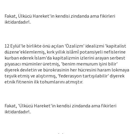
Fakat, Ülkücü Hareket'in kendisi zindanda ama fikirleri
iktidardadır!..
12 Eylül'le birlikte önü açılan 'Özalizm' idealizmi 'kapitalist
düzene'eklemlemiş, kırk yıllık islâmî potansiyeli nefislerine
kurban ederek İslam'da kapitalizmin izlerini arayan serbest
piyasacı müminler üretmiş, 'benim memurum işini bilir'
diyerek devletin ve bürokrasinin her hücresini haram lokmaya
teşvik etmiş ve alıştırmış, 'federasyon tartışılabilir' diyerek
etnik fitnenin ilk tohumlarını atmıştır.
Fakat, 'Ülkücü Hareket'in kendisi zindanda ama fikirleri
iktidardadır!..