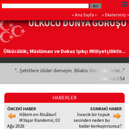
«
Ana Sayfa
» «
İlkelerimiz
»
ÜLKÜCÜ DÜNYA GÖRÜŞÜ
Ülkücülük; Müslüman ve Dokuz Işıkçı Milliyetçiliktir...
"...Şehitlere ölüler demeyin. Bilakis Onlar diridirler..."
Bakara-154
HABERLER
ÖNCEKİ HABER
SONRAKİ HABER
Hâkim en-Nisâburî
İncecik bir topuk
M.Yaşar Kandemir, 03
sesinden neden bu
Ağu 2026
kadar korkuyorsunuz?