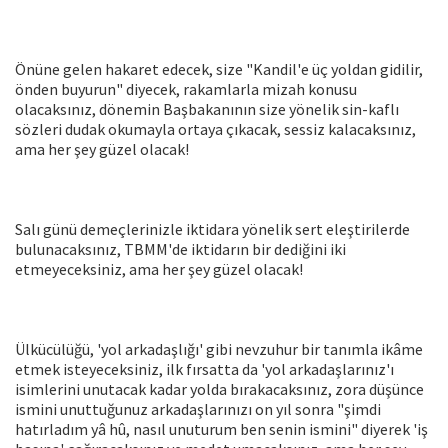
Önüne gelen hakaret edecek, size "Kandil'e üç yoldan gidilir,
önden buyurun" diyecek, rakamlarla mizah konusu
olacaksınız, dönemin Başbakanının size yönelik sin-kaflı
sözleri dudak okumayla ortaya çıkacak, sessiz kalacaksınız,
ama her şey güzel olacak!
Salı günü demeçlerinizle iktidara yönelik sert eleştirilerde
bulunacaksınız, TBMM'de iktidarın bir dediğini iki
etmeyeceksiniz, ama her şey güzel olacak!
Ülkücülüğü, 'yol arkadaşlığı' gibi nevzuhur bir tanımla ikâme
etmek isteyeceksiniz, ilk fırsatta da 'yol arkadaşlarınız'ı
isimlerini unutacak kadar yolda bırakacaksınız, zora düşünce
ismini unuttuğunuz arkadaşlarınızı on yıl sonra "şimdi
hatırladım yâ hû, nasıl unuturum ben senin ismini" diyerek 'iş