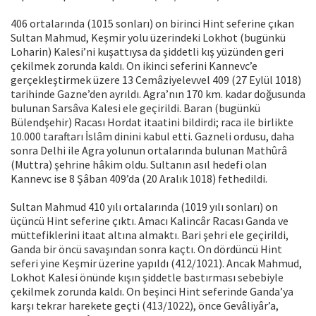
406 ortalarında (1015 sonları) on birinci Hint seferine çıkan
Sultan Mahmud, Keşmir yolu üzerindeki Lokhot (bugünkü
Loharin) Kalesi’ni kuşattıysa da şiddetli kış yüzünden geri
çekilmek zorunda kaldı. On ikinci seferini Kannevc’e
gerçekleştirmek üzere 13 Cemâziyelevvel 409 (27 Eylül 1018)
tarihinde Gazne’den ayrıldı. Agra’nın 170 km. kadar doğusunda
bulunan Sarsâva Kalesi ele geçirildi. Baran (bugünkü
Bülendşehir) Racası Hordat itaatini bildirdi; raca ile birlikte
10.000 taraftarı İslâm dinini kabul etti. Gazneli ordusu, daha
sonra Delhi ile Agra yolunun ortalarında bulunan Mathûrâ
(Muttra) şehrine hâkim oldu. Sultanın asıl hedefi olan
Kannevc ise 8 Şâban 409’da (20 Aralık 1018) fethedildi.
Sultan Mahmud 410 yılı ortalarında (1019 yılı sonları) on
üçüncü Hint seferine çıktı. Amacı Kalincâr Racası Ganda ve
müttefiklerini itaat altına almaktı. Bari şehri ele geçirildi,
Ganda bir öncü savaşından sonra kaçtı. On dördüncü Hint
seferi yine Keşmir üzerine yapıldı (412/1021). Ancak Mahmud,
Lokhot Kalesi önünde kışın şiddetle bastırması sebebiyle
çekilmek zorunda kaldı. On beşinci Hint seferinde Ganda’ya
karşı tekrar harekete geçti (413/1022), önce Gevâliyâr’a,