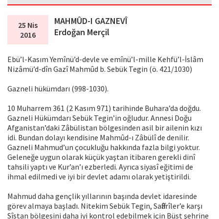
MAHMÛD-I GAZNEVÎ
25 Nis
Erdoğan Merçil
2016
Ebü’l-Kasım Yemînü’d-devle ve emînü’l-mille Kehfü’l-İslâm
Nizâmü’d-dîn Gazî Mahmûd b. Sebük Tegin (ö. 421/1030)
Gazneli hükümdarı (998-1030).
10 Muharrem 361 (2 Kasım 971) tarihinde Buhara’da doğdu.
Gazneli Hükümdarı Sebük Tegin’in oğludur. Annesi Doğu
Afganistan’daki Zâbülistan bölgesinden asil bir ailenin kızı
idi. Bundan dolayı kendisine Mahmûd-ı Zâbülî de denilir.
Gazneli Mahmud’un çocukluğu hakkında fazla bilgi yoktur.
Geleneğe uygun olarak küçük yaştan itibaren gerekli dinî
tahsili yaptı ve Kur’an’ı ezberledi. Ayrıca siyasî eğitimi de
ihmal edilmedi ve iyi bir devlet adamı olarak yetiştirildi.
Mahmud daha gençlik yıllarının başında devlet idaresinde
görev almaya başladı. Nitekim Sebük Tegin, Saffârîler’e karşı
Sîstan bölgesini daha iyi kontrol edebilmek için Büst şehrine