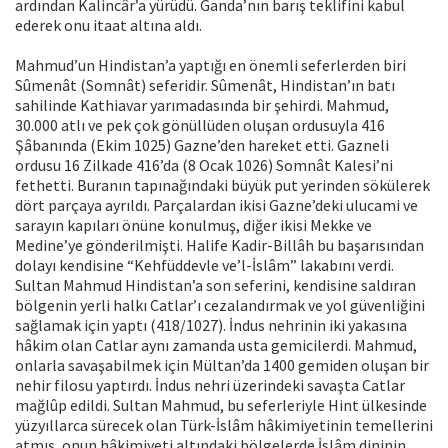
ardından Kalincâr’a yürüdü. Ganda’nın barış teklifini kabul
ederek onu itaat altına aldı.
Mahmud’un Hindistan’a yaptığı en önemli seferlerden biri
Sûmenât (Somnât) seferidir. Sûmenât, Hindistan’ın batı
sahilinde Kathiavar yarımadasında bir şehirdi. Mahmud,
30.000 atlı ve pek çok gönüllüden oluşan ordusuyla 416
Şâbanında (Ekim 1025) Gazne’den hareket etti. Gazneli
ordusu 16 Zilkade 416’da (8 Ocak 1026) Somnât Kalesi’ni
fethetti. Buranın tapınağındaki büyük put yerinden sökülerek
dört parçaya ayrıldı. Parçalardan ikisi Gazne’deki ulucami ve
sarayın kapıları önüne konulmuş, diğer ikisi Mekke ve
Medine’ye gönderilmişti. Halife Kadir-Billâh bu başarısından
dolayı kendisine “Kehfüddevle ve’l-İslâm” lakabını verdi.
Sultan Mahmud Hindistan’a son seferini, kendisine saldıran
bölgenin yerli halkı Catlar’ı cezalandırmak ve yol güvenliğini
sağlamak için yaptı (418/1027). İndus nehrinin iki yakasına
hâkim olan Catlar aynı zamanda usta gemicilerdi. Mahmud,
onlarla savaşabilmek için Mültan’da 1400 gemiden oluşan bir
nehir filosu yaptırdı. İndus nehri üzerindeki savaşta Catlar
mağlûp edildi. Sultan Mahmud, bu seferleriyle Hint ülkesinde
yüzyıllarca sürecek olan Türk-İslâm hâkimiyetinin temellerini
atmış, onun hâkimiyeti altındaki bölgelerde İslâm dininin