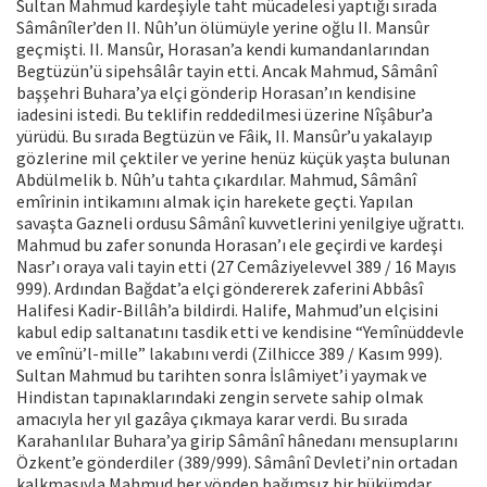
Sultan Mahmud kardeşiyle taht mücadelesi yaptığı sırada
Sâmânîler’den II. Nûh’un ölümüyle yerine oğlu II. Mansûr
geçmişti. II. Mansûr, Horasan’a kendi kumandanlarından
Begtüzün’ü sipehsâlâr tayin etti. Ancak Mahmud, Sâmânî
başşehri Buhara’ya elçi gönderip Horasan’ın kendisine
iadesini istedi. Bu teklifin reddedilmesi üzerine Nîşâbur’a
yürüdü. Bu sırada Begtüzün ve Fâik, II. Mansûr’u yakalayıp
gözlerine mil çektiler ve yerine henüz küçük yaşta bulunan
Abdülmelik b. Nûh’u tahta çıkardılar. Mahmud, Sâmânî
emîrinin intikamını almak için harekete geçti. Yapılan
savaşta Gazneli ordusu Sâmânî kuvvetlerini yenilgiye uğrattı.
Mahmud bu zafer sonunda Horasan’ı ele geçirdi ve kardeşi
Nasr’ı oraya vali tayin etti (27 Cemâziyelevvel 389 / 16 Mayıs
999). Ardından Bağdat’a elçi göndererek zaferini Abbâsî
Halifesi Kadir-Billâh’a bildirdi. Halife, Mahmud’un elçisini
kabul edip saltanatını tasdik etti ve kendisine “Yemînüddevle
ve emînü’l-mille” lakabını verdi (Zilhicce 389 / Kasım 999).
Sultan Mahmud bu tarihten sonra İslâmiyet’i yaymak ve
Hindistan tapınaklarındaki zengin servete sahip olmak
amacıyla her yıl gazâya çıkmaya karar verdi. Bu sırada
Karahanlılar Buhara’ya girip Sâmânî hânedanı mensuplarını
Özkent’e gönderdiler (389/999). Sâmânî Devleti’nin ortadan
kalkmasıyla Mahmud her yönden bağımsız bir hükümdar