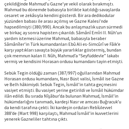
çekildiğinde Mahmud’u Gazne’ye vekil olarak bırakmıştı.
Mahmud bu dönemde babasıyla birlikte katıldığı savaşlarda
cesaret ve zekâsıyla kendini gösterdi. Bir ara dedikodular
yüzünden babası ile arası açılmış ve Gazne Kalesi’nde
hapsedilmişti (380/990). Ancak bu anlaşmazlık uzun sürmedi
ve birkaç ay sonra hapisten çıkarıldı. Sâmânî Emîri II. Nûh’un
yardım istemesi üzerine Mahmud, babasıyla beraber
Sâmânîler’in Türk kumandanları Ebû Ali es-Simcûrî ve Fâik’e
karşı yaptıkları savaşta büyük yararlıklar göstermiş, bundan
çok memnun kalan II. Nûh, Mahmud’a “Seyfüddevle” lakabı
vermiş ve kendisini Horasan ordusu kumandanı tayin etmişti.
Sebük Tegin öldüğü zaman (387/997) oğullarından Mahmud
Horasan ordusu kumandanı, Nasr Büst valisi, İsmâil ise Gazne
ve Belh hâkimiydi. Sebük Tegin, İsmâil’in tahta geçmesini
vasiyet etmişti. Bu vasiyet yerine getirildi ve İsmâil hükümdar
ilân edildi. Bu sırada Nîşâbur’da bulunan Mahmud, İsmâil’in
hükümdarlığını tanımadı, kardeşi Nasr ve amcası Buğracuk’u
da kendi tarafına çekti. İki kardeşin orduları Rebîülevvel
388’de (Mart 998) karşılaştı, Mahmud İsmâil’in kuvvetlerini
yenerek Gazneliler tahtına çıktı.