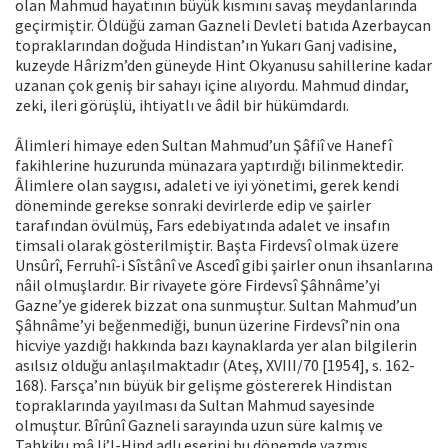
olan Mahmud hayatının büyük kısmını savaş meydanlarında
geçirmiştir. Öldüğü zaman Gazneli Devleti batıda Azerbaycan
topraklarından doğuda Hindistan’ın Yukarı Ganj vadisine,
kuzeyde Hârizm’den güneyde Hint Okyanusu sahillerine kadar
uzanan çok geniş bir sahayı içine alıyordu. Mahmud dindar,
zeki, ileri görüşlü, ihtiyatlı ve âdil bir hükümdardı.
Âlimleri himaye eden Sultan Mahmud’un Şâfiî ve Hanefî
fakihlerine huzurunda münazara yaptırdığı bilinmektedir.
Âlimlere olan saygısı, adaleti ve iyi yönetimi, gerek kendi
döneminde gerekse sonraki devirlerde edip ve şairler
tarafından övülmüş, Fars edebiyatında adalet ve insafın
timsali olarak gösterilmiştir. Başta Firdevsî olmak üzere
Unsûrî, Ferruhî-i Sîstânî ve Ascedî gibi şairler onun ihsanlarına
nâil olmuşlardır. Bir rivayete göre Firdevsî Şâhnâme’yi
Gazne’ye giderek bizzat ona sunmuştur. Sultan Mahmud’un
Şâhnâme’yi beğenmediği, bunun üzerine Firdevsî’nin ona
hicviye yazdığı hakkında bazı kaynaklarda yer alan bilgilerin
asılsız olduğu anlaşılmaktadır (Ateş, XVIII/70 [1954], s. 162-
168). Farsça’nın büyük bir gelişme göstererek Hindistan
topraklarında yayılması da Sultan Mahmud sayesinde
olmuştur. Bîrûnî Gazneli sarayında uzun süre kalmış ve
Tahkiku mâ li’l-Hind adlı eserini bu dönemde yazmış,