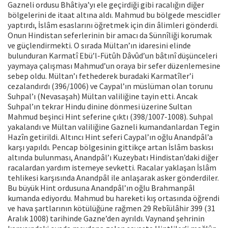
Gazneli ordusu Bhâtiya’yı ele geçirdiği gibi racalığın diğer
bölgelerini de itaat altına aldı. Mahmud bu bölgede mescidler
yaptırdı, İslâm esaslarını öğretmek için din âlimleri gönderdi.
Onun Hindistan seferlerinin bir amacı da Sünnîliği korumak
ve güçlendirmekti. O sırada Mültan’ın idaresini elinde
bulunduran Karmatî Ebü’l-Fütûh Dâvûd’un bâtınî düşünceleri
yaymaya çalışması Mahmud’un oraya bir sefer düzenlemesine
sebep oldu. Mültan’ı fethederek buradaki Karmatîler’i
cezalandırdı (396/1006) ve Caypal’ın müslüman olan torunu
Suhpal’ı (Nevasaşah) Mültan valiliğine tayin etti. Ancak
Suhpal’ın tekrar Hindu dinine dönmesi üzerine Sultan
Mahmud beşinci Hint seferine çıktı (398/1007-1008). Suhpal
yakalandı ve Mültan valiliğine Gazneli kumandanlardan Tegin
Hazîn getirildi. Altıncı Hint seferi Caypal’ın oğlu Anandpâl’a
karşı yapıldı. Pencap bölgesinin gittikçe artan İslâm baskısı
altında bulunması, Anandpâl’ı Kuzeybatı Hindistan’daki diğer
racalardan yardım istemeye sevketti. Racalar yaklaşan İslâm
tehlikesi karşısında Anandpâl ile anlaşarak asker gönderdiler.
Bu büyük Hint ordusuna Anandpâl’ın oğlu Brahmanpâl
kumanda ediyordu. Mahmud bu hareketi kış ortasında öğrendi
ve hava şartlarının kötülüğüne rağmen 29 Rebîülâhir 399 (31
Aralık 1008) tarihinde Gazne’den ayrıldı. Vaynand şehrinin