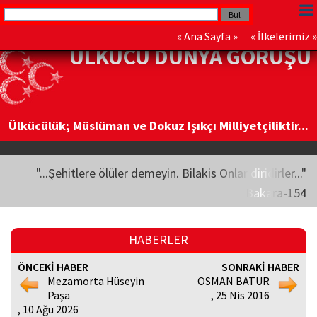
«
Ana Sayfa
» «
İlkelerimiz
»
ÜLKÜCÜ DÜNYA GÖRÜŞÜ
Ülkücülük; Müslüman ve Dokuz Işıkçı Milliyetçiliktir...
"...Şehitlere ölüler demeyin. Bilakis Onlar diridirler..."
Bakara-154
HABERLER
ÖNCEKİ HABER
SONRAKİ HABER
Mezamorta Hüseyin
OSMAN BATUR
Paşa
, 25 Nis 2016
, 10 Ağu 2026