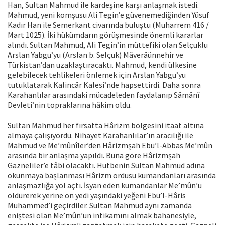
Han, Sultan Mahmud ile kardeşine karşı anlaşmak istedi.
Mahmud, yeni komşusu Ali Tegin’e güvenemediğinden Yûsuf
Kadır Han ile Semerkant civarında buluştu (Muharrem 416 /
Mart 1025). İki hükümdarın görüşmesinde önemli kararlar
alındı. Sultan Mahmud, Ali Tegin’in müttefiki olan Selçuklu
Arslan Yabgu’yu (Arslan b. Selçuk) Mâverâünnehir ve
Türkistan’dan uzaklaştıracaktı. Mahmud, kendi ülkesine
gelebilecek tehlikeleri önlemek için Arslan Yabgu’yu
tutuklatarak Kalincâr Kalesi’nde hapsettirdi. Daha sonra
Karahanlılar arasındaki mücadeleden faydalanıp Sâmânî
Devleti’nin topraklarına hâkim oldu.
Sultan Mahmud her fırsatta Hârizm bölgesini itaat altına
almaya çalışıyordu. Nihayet Karahanlılar’ın aracılığı ile
Mahmud ve Me’mûnîler’den Hârizmşah Ebü’l-Abbas Me’mûn
arasında bir anlaşma yapıldı. Buna göre Hârizmşah
Gazneliler’e tâbi olacaktı. Hutbenin Sultan Mahmud adına
okunmaya başlanması Hârizm ordusu kumandanları arasında
anlaşmazlığa yol açtı. İsyan eden kumandanlar Me’mûn’u
öldürerek yerine on yedi yaşındaki yeğeni Ebü’l-Hâris
Muhammed’i geçirdiler. Sultan Mahmud aynı zamanda
eniştesi olan Me’mûn’un intikamını almak bahanesiyle,