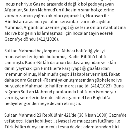
İndus nehriyle Gazne arasındaki dağlık bölgede yaşayan
Afganlar, Sultan Mahmud’un ülkesinin sınır bölgelerine
zaman zaman yağma akınları yapmakta, Horasan ile
Hindistan arasında yol alan kervanları vurmaktaydılar.
Mahmud, Afganlılar üzerine yaptığı seferle onları itaat altına
aldı ve bölgenin İslâmlaşması için hocalar tayin ederek
Gazne’ye döndü (411/1020).
Sultan Mahmud başlangıçta Abbâsî halifeliğiyle iyi
münasebetler içinde bulunmuş, Kadir-Billâh’ı halife
tanımıştı. Kadir-Billâh da onun bu davranışından ve İslâm
dinini yaymak için Hintliler’e karşı yaptığı gazâlardan
memnun olmuş, Mahmud’a çeşitli lakaplar vermişti. Fakat
daha sonra Gazneli-Fâtımî yakınlaşmasından şüphelendi ve
bu yüzden Mahmud ile halifenin arası açıldı (414/1023). Buna
rağmen Sultan Mahmud paralarında halifenin ismine yer
vermiş, seferlerinde elde edilen ganimetten Bağdat’a
hediyeler göndermeye devam etmiştir.
Sultan Mahmud 23 Rebîülâhir 421’de (30 Nisan 1030) Gazne’de
vefat etti. İdarî kabiliyeti, siyaseti ve muazzam fütühatı ile
Türk-İslâm dünyasının müstesna devlet adamlarından biri