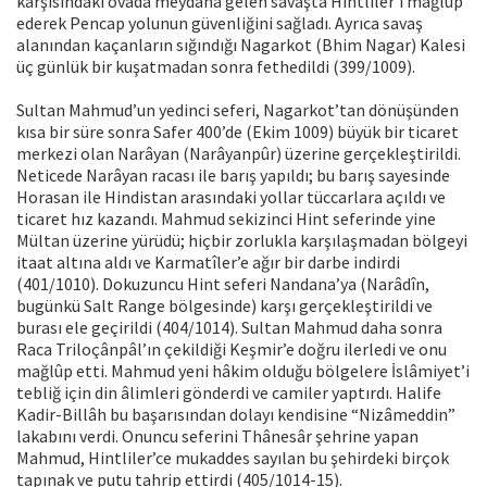
karşısındaki ovada meydana gelen savaşta Hintliler’i mağlûp
ederek Pencap yolunun güvenliğini sağladı. Ayrıca savaş
alanından kaçanların sığındığı Nagarkot (Bhim Nagar) Kalesi
üç günlük bir kuşatmadan sonra fethedildi (399/1009).
Sultan Mahmud’un yedinci seferi, Nagarkot’tan dönüşünden
kısa bir süre sonra Safer 400’de (Ekim 1009) büyük bir ticaret
merkezi olan Narâyan (Narâyanpûr) üzerine gerçekleştirildi.
Neticede Narâyan racası ile barış yapıldı; bu barış sayesinde
Horasan ile Hindistan arasındaki yollar tüccarlara açıldı ve
ticaret hız kazandı. Mahmud sekizinci Hint seferinde yine
Mültan üzerine yürüdü; hiçbir zorlukla karşılaşmadan bölgeyi
itaat altına aldı ve Karmatîler’e ağır bir darbe indirdi
(401/1010). Dokuzuncu Hint seferi Nandana’ya (Narâdîn,
bugünkü Salt Range bölgesinde) karşı gerçekleştirildi ve
burası ele geçirildi (404/1014). Sultan Mahmud daha sonra
Raca Triloçânpâl’ın çekildiği Keşmir’e doğru ilerledi ve onu
mağlûp etti. Mahmud yeni hâkim olduğu bölgelere İslâmiyet’i
tebliğ için din âlimleri gönderdi ve camiler yaptırdı. Halife
Kadir-Billâh bu başarısından dolayı kendisine “Nizâmeddin”
lakabını verdi. Onuncu seferini Thânesâr şehrine yapan
Mahmud, Hintliler’ce mukaddes sayılan bu şehirdeki birçok
tapınak ve putu tahrip ettirdi (405/1014-15).