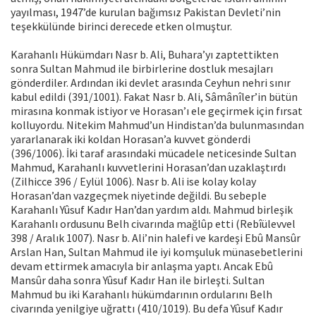
yayılması, 1947’de kurulan bağımsız Pakistan Devleti’nin
teşekkülünde birinci derecede etken olmuştur.
Karahanlı Hükümdarı Nasr b. Ali, Buhara’yı zaptettikten
sonra Sultan Mahmud ile birbirlerine dostluk mesajları
gönderdiler. Ardından iki devlet arasında Ceyhun nehri sınır
kabul edildi (391/1001). Fakat Nasr b. Ali, Sâmânîler’in bütün
mirasına konmak istiyor ve Horasan’ı ele geçirmek için fırsat
kolluyordu. Nitekim Mahmud’un Hindistan’da bulunmasından
yararlanarak iki koldan Horasan’a kuvvet gönderdi
(396/1006). İki taraf arasındaki mücadele neticesinde Sultan
Mahmud, Karahanlı kuvvetlerini Horasan’dan uzaklaştırdı
(Zilhicce 396 / Eylül 1006). Nasr b. Ali ise kolay kolay
Horasan’dan vazgeçmek niyetinde değildi. Bu sebeple
Karahanlı Yûsuf Kadır Han’dan yardım aldı. Mahmud birleşik
Karahanlı ordusunu Belh civarında mağlûp etti (Rebîülevvel
398 / Aralık 1007). Nasr b. Ali’nin halefi ve kardeşi Ebû Mansûr
Arslan Han, Sultan Mahmud ile iyi komşuluk münasebetlerini
devam ettirmek amacıyla bir anlaşma yaptı. Ancak Ebû
Mansûr daha sonra Yûsuf Kadır Han ile birleşti. Sultan
Mahmud bu iki Karahanlı hükümdarının ordularını Belh
civarında yenilgiye uğrattı (410/1019). Bu defa Yûsuf Kadır