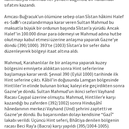
sıfatını kazandı.
Amcası Buğracuk’un ölümüne sebep olan Sîstan hâkimi Halef
es-Saffâr’ı cezalandırmaya karar veren Sultan Mahmud bu
maksatla büyük bir ordunun başında Sîstan’a yürüdü. Ancak
Halef’in 100.000 dinar para ödemeyi ve Mahmud adına hutbe
okutmayı kabul etmesi üzerine anlaşma yaparak Gazne’ye
döndü (390/1000). 393’te (1003) Sîstan’a bir sefer daha
düzenleyerek bölgeyi itaat altına aldı.
Mahmud, Karahanlılar ile bir anlaşma yaparak kuzey
bölgesini emniyete aldıktan sonra Hint seferlerine
başlamaya karar verdi. Şevval 390 (Eylül 1000) tarihinde ilk
Hint seferine çıktı. Kâbil’in doğusunda Lamgan bölgesinde
Hintliler’in elinde bulunan birkaç kaleyi ele geçirdikten sonra
Gazne’ye döndü. Sultan Mahmud’un ikinci seferi Vayhand
Racası Caypal üzerine olmuştu. Mahmud, Hintliler’e karşı
kazandığı bu zaferden (392/1002) sonra Hinduşâhî
hânedanının merkezi Vayhand (Und) şehrini zaptetti ve
Gazne’ye döndü. Bu başarısından dolayı kendisine “Gazî”
lakabı verildi. Üçüncü Hint seferi, Bhâtiya denilen bölgenin
racası Beci Ray’a (Bacra) karşı yapıldı (395/1004-1005).