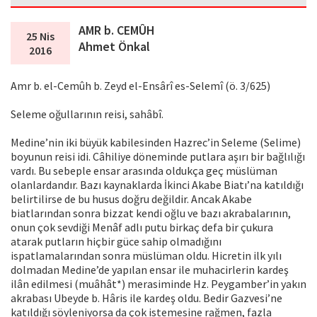
AMR b. CEMÛH
25 Nis
Ahmet Önkal
2016
Amr b. el-Cemûh b. Zeyd el-Ensârî es-Selemî (ö. 3/625)
Seleme oğullarının reisi, sahâbî.
Medine’nin iki büyük kabilesinden Hazrec’in Seleme (Selime)
boyunun reisi idi. Câhiliye döneminde putlara aşırı bir bağlılığı
vardı. Bu sebeple ensar arasında oldukça geç müslüman
olanlardandır. Bazı kaynaklarda İkinci Akabe Biatı’na katıldığı
belirtilirse de bu husus doğru değildir. Ancak Akabe
biatlarından sonra bizzat kendi oğlu ve bazı akrabalarının,
onun çok sevdiği Menâf adlı putu birkaç defa bir çukura
atarak putların hiçbir güce sahip olmadığını
ispatlamalarından sonra müslüman oldu. Hicretin ilk yılı
dolmadan Medine’de yapılan ensar ile muhacirlerin kardeş
ilân edilmesi (muâhât*) merasiminde Hz. Peygamber’in yakın
akrabası Ubeyde b. Hâris ile kardeş oldu. Bedir Gazvesi’ne
katıldığı söyleniyorsa da çok istemesine rağmen, fazla