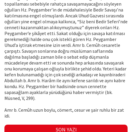
topallaması sebebiyle rahatça savaşamayacağını söyleyen
oğulları Hz. Peygamber’in de müdahalesiyle Bedir Savaşı’na
katılmasına engel olmuşlardı. Ancak Uhud Gazvesi sırasında
oğulları yine engel olmaya kalkınca, “Siz beni Bedir Seferi’nde
cenneti kazanmaktan alıkoymuştunuz” diyerek onları Hz.
Peygamber’e şikâyet etti. Sakat olduğu için savaşa katılması
gerekmediği halde onu çok istekli gören Hz. Peygamber
Uhud’a iştirak etmesine izin verdi. Amr b. Cemûh cesaretle
çarpıştı. Savaşın sonlarına doğru müslüman saflarında
dağılma başladığı zaman bile o sebat edip düşmanla
mücadeleye devam etti ve sonunda hep arkasında savaşarak
onu korumaya çalışan oğluyla birlikte şehid oldu. Yeteri kadar
kefen bulunamadığı için çok sevdiği arkadaşı ve kayınbiraderi
Abdullah b. Amr b. Harâm ile aynı kefene sarıldı ve aynı kabre
kondu. Hz. Peygamber bir hadisinde onun cennette
sapasağlam ayaklarla yürüdüğünü haber vermiştir (bk.
Müsned, V, 299).
Amr b. Cemûh uzun boylu, cömert, cesur ve şair ruhlu bir zat
idi.
SON YAZI