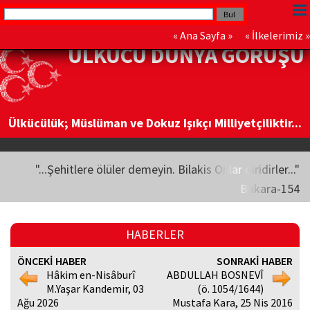
«
Ana Sayfa
» «
İlkelerimiz
»
ÜLKÜCÜ DÜNYA GÖRÜŞÜ
Ülkücülük; Müslüman ve Dokuz Işıkçı Milliyetçiliktir...
"...Şehitlere ölüler demeyin. Bilakis Onlar diridirler..."
Bakara-154
HABERLER
ÖNCEKİ HABER
SONRAKİ HABER
Hâkim en-Nisâburî
ABDULLAH BOSNEVÎ
M.Yaşar Kandemir, 03
(ö. 1054/1644)
Ağu 2026
Mustafa Kara, 25 Nis 2016