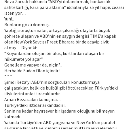
Reza Zarrab hakkında “ABD’yi dolandırmak, bankacılık
sahtekarlığı, kara para aklama” iddialarıyla 75 yıl hapis cezası
isteniyor…
Yuh!..
Bunların gözü dönmüş…
Yaptığı soruşturmalar, ortaya çıkardığı olaylarla büyük
şöhrete ulaşan ve ABD’nin en saygın dergisi TIME’a kapak
olan New York Savcısı Preet Bharara bir de acayip tivit
atmış… Diyor ki:
“Koyunlardan oluşan bir ulus, kurtlardan oluşan bir
hükümete yol açar”
Genelleme yapıyor da, niçin?..
Herhalde Sudan filan içindir!..
* * *
Şimdi Reza’yı ABD’nin sorgucuları konuşturmaya
çalışacaklar, belki de bülbül gibi öttürecekler, Türkiye’deki
ilişkilerini anlattıracaklardır…
Aman Reza sakın konuşma…
Türkiye’deki iktidar arkandadır!..
Senin ne kadar hayırsever bir işadamı olduğunu bilmeyen
kalmadı…
Yakında Türkiye’den ABD yargısına ve New York’un paralel
savcısına kuvvetli ve kudretli sesler mutlaka yükselecektir…