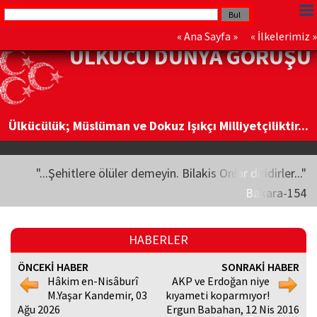
«
Ana Sayfa
» «
İlkelerimiz
»
ÜLKÜCÜ DÜNYA GÖRÜŞÜ
Ülkücülük; Müslüman ve Dokuz Işıkçı Milliyetçiliktir...
"...Şehitlere ölüler demeyin. Bilakis Onlar diridirler..."
Bakara-154
HABERLER
ÖNCEKİ HABER
SONRAKİ HABER
Hâkim en-Nisâburî
AKP ve Erdoğan niye
M.Yaşar Kandemir, 03
kıyameti koparmıyor!
Ağu 2026
Ergun Babahan, 12 Nis 2016