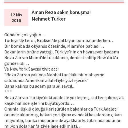
Aman Reza sakın konuşma!
12 Nis
Mehmet Türker
2016
Gündem çok yoğun…
Türkiye’de terör, Brüksel’de patlayan bombalar derken…
Bir bomba da okyanus ötesinde, Miami’de patladı…
Bakanların önüne yattığı, Türkiye’nin en hayırsever işadamı
Reza Zarrab Miami’de tutuklandı, derdest edilip New York’a
gönderildi…
Ve New York Savcısı tivit attı:
“Reza Zarrab yakında Manhattan’daki bir mahkeme
salonunda Amerikan adaletiyle yüzleşecek”
Bana kalırsa bu adam paralel savcı!..
* * *
Reza Zarrab Türkiye’deki adaletle yüzleşmiş, sütten çıkmış ak
kaşık halinde işlerini büyütüyordu…
Onunla ilişkili olduğu ileri sürülen bakanlar da Türk Adaleti
önünde aklanmış, bakan çocuğuna evindeki kasalardan çıkan
milyonlar, banka müdürüne de ayakkabı kutularında bulunan
milyon dolarlar faiziyle iade edilmişti…