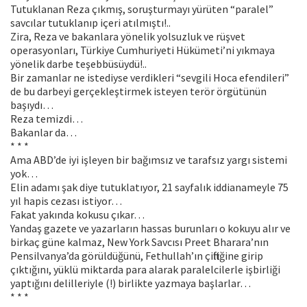
Tutuklanan Reza çıkmış, soruşturmayı yürüten “paralel”
savcılar tutuklanıp içeri atılmıştı!..
Zira, Reza ve bakanlara yönelik yolsuzluk ve rüşvet
operasyonları, Türkiye Cumhuriyeti Hükümeti’ni yıkmaya
yönelik darbe teşebbüsüydü!..
Bir zamanlar ne istediyse verdikleri “sevgili Hoca efendileri”
de bu darbeyi gerçekleştirmek isteyen terör örgütünün
başıydı…
Reza temizdi…
Bakanlar da…
* * *
Ama ABD’de iyi işleyen bir bağımsız ve tarafsız yargı sistemi
yok…
Elin adamı şak diye tutuklatıyor, 21 sayfalık iddianameyle 75
yıl hapis cezası istiyor…
Fakat yakında kokusu çıkar…
Yandaş gazete ve yazarların hassas burunları o kokuyu alır ve
birkaç güne kalmaz, New York Savcısı Preet Bharara’nın
Pensilvanya’da görüldüğünü, Fethullah’ın çiftliğine girip
çıktığını, yüklü miktarda para alarak paralelcilerle işbirliği
yaptığını delilleriyle (!) birlikte yazmaya başlarlar…
* * *