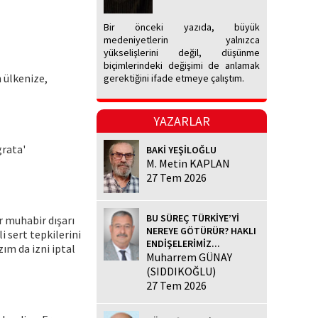
Bir önceki yazıda, büyük
medeniyetlerin yalnızca
yükselişlerini değil, düşünme
biçimlerindeki değişimi de anlamak
n ülkenize,
gerektiğini ifade etmeye çalıştım.
YAZARLAR
grata'
BAKİ YEŞİLOĞLU
M. Metin KAPLAN
27 Tem 2026
BU SÜREÇ TÜRKİYE’Yİ
r muhabir dışarı
NEREYE GÖTÜRÜR? HAKLI
 sert tepkilerini
ENDİŞELERİMİZ...
ım da izni iptal
Muharrem GÜNAY
(SIDDIKOĞLU)
27 Tem 2026