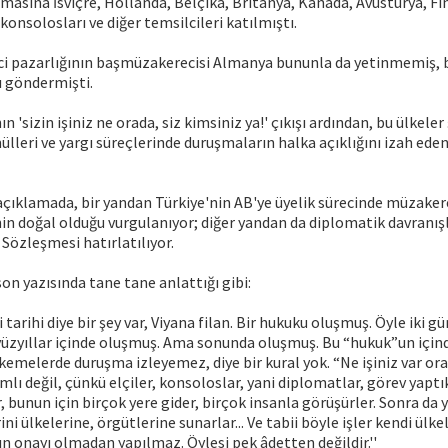
asına İsviçre, Hollanda, Belçika, Britanya, Kanada, Avusturya, Fin
konsolosları ve diğer temsilcileri katılmıştı.
eci pazarlığının başmüzakerecisi Almanya bununla da yetinmemiş, 
 göndermişti.
'sizin işiniz ne orada, siz kimsiniz ya!' çıkışı ardından, bu ülkele
ülleri ve yargı süreçlerinde duruşmaların halka açıklığını izah ede
açıklamada, bir yandan Türkiye'nin AB'ye üyelik sürecinde müzakere
nin doğal olduğu vurgulanıyor; diğer yandan da diplomatik davranışl
 Sözleşmesi hatırlatılıyor.
on yazısında tane tane anlattığı gibi:
tarihi diye bir şey var, Viyana filan. Bir hukuku oluşmuş. Öyle iki g
 yüzyıllar içinde oluşmuş. Ama sonunda oluşmuş. Bu “hukuk”un içinde
melerde duruşma izleyemez, diye bir kural yok. “Ne işiniz var ora
lı değil, çünkü elçiler, konsoloslar, yani diplomatlar, görev yaptı
r, bunun için birçok yere gider, birçok insanla görüşürler. Sonra da
ni ülkelerine, örgütlerine sunarlar... Ve tabii böyle işler kendi ülk
 onayı olmadan yapılmaz. Öylesi pek âdetten değildir.''