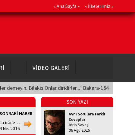
«
Ana Sayfa
» «
İlkelerimiz
»
Rİ
VİDEO GALERİ
üler demeyin. Bilakis Onlar diridirler..." Bakara-154
SON YAZI
SONRAKİ HABER
Aynı Sorulara Farklı
Cevaplar
cü irâde…
İdris Savaş
4 Nis 2016
06 Ağu 2026