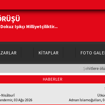
ÖRÜŞÜ
kuz Işıkçı Milliyetçiliktir...
AZARLAR
KİTAPLAR
FOTO GALE
"...Şehitlere öl
HABERLER
-Nisâburî
Ülkü
andemir, 03 Ağu 2026
Adnan İslamoğulları, 0