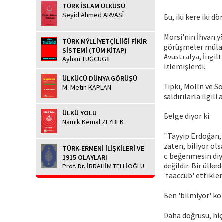
TÜRK İSLAM ÜLKÜSÜ
Seyid Ahmed ARVASÎ
Bu, iki kere iki dö
Morsi'nin İhvan y
TÜRK MÝLLİYETÇİLİİĞİ FİKİR
görüşmeler mülaka
SİSTEMİ (TÜM KİTAP)
Avustralya, İngi
Ayhan TUĞCUGİL
izlemişlerdi.
ÜLKÜCÜ DÜNYA GÖRÜŞÜ
Tıpkı, Mölln ve S
M. Metin KAPLAN
saldırılarla ilgil
ÜLKÜ YOLU
Belge diyor ki:
Namık Kemal ZEYBEK
''Tayyip Erdoğan,
zaten, biliyor ol
TÜRK-ERMENİ İLİŞKİLERİ VE
o beğenmesin diye
1915 OLAYLARI
değildir. Bir ülk
Prof. Dr. İBRAHİM TELLİOĞLU
'taaccüb' ettikleri
Ben 'bilmiyor' k
Daha doğrusu, hi