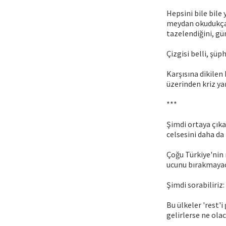
Hepsini bile bile 
meydan okudukça, 
tazelendiğini, gü
Çizgisi belli, şüp
Karşısına dikilen
üzerinden kriz y
***
Şimdi ortaya çıka
celsesini daha da 
Çoğu Türkiye'nin 
ucunu bırakmayac
Şimdi sorabiliriz:
Bu ülkeler 'rest'
gelirlerse ne ola