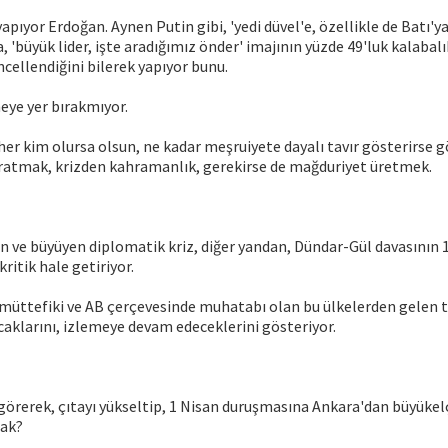
yapıyor Erdoğan. Aynen Putin gibi, 'yedi düvel'e, özellikle de Batı'y
'büyük lider, işte aradığımız önder' imajının yüzde 49'luk kalabal
ncellendiğini bilerek yapıyor bunu.
heye yer bırakmıyor.
 her kim olursa olsun, ne kadar meşruiyete dayalı tavır gösterirse 
aratmak, krizden kahramanlık, gerekirse de mağduriyet üretmek.
n ve büyüyen diplomatik kriz, diğer yandan, Dündar-Gül davasının 
kritik hale getiriyor.
müttefiki ve AB çerçevesinde muhatabı olan bu ülkelerden gelen te
aklarını, izlemeye devam edeceklerini gösteriyor.
i görerek, çıtayı yükseltip, 1 Nisan duruşmasına Ankara'dan büyükel
cak?