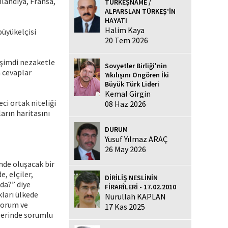
landiya, Fransa,
TÜRKEŞNAME /
ALPARSLAN TÜRKEŞ’İN
HAYATI
Halim Kaya
büyükelçisi
20 Tem 2026
r şimdi nezaketle
Sovyetler Birliği'nin
n cevaplar
Yıkılışını Öngören İki
Büyük Türk Lideri
Kemal Girgin
ci ortak niteliği
08 Haz 2026
arın haritasını
DURUM
Yusuf Yılmaz ARAÇ
26 May 2026
ünde oluşacak bir
, elçiler,
DİRİLİŞ NESLİNİN
da?” diye
FİRARÎLERİ - 17.02.2010
kları ülkede
Nurullah KAPLAN
 yorum ve
17 Kas 2025
elerinde sorumlu