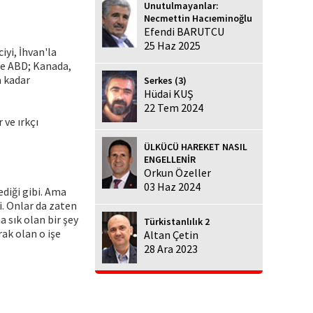
Unutulmayanlar:
Necmettin Hacıeminoğlu
Efendi BARUTCU
25 Haz 2025
iyi, İhvan'la
de ABD; Kanada,
a kadar
Serkes (3)
Hüdai KUŞ
22 Tem 2024
 ve ırkçı
ÜLKÜCÜ HAREKET NASIL
ENGELLENİR
Orkun Özeller
03 Haz 2024
ediği gibi. Ama
i. Onlar da zaten
 sık olan bir şey
Türkistanlılık 2
rak olan o işe
Altan Çetin
28 Ara 2023