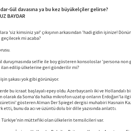
dar-Gül davasına ya bu kez büyükelçiler gelirse?
UZ BAYDAR
ra 'siz kimsiniz ya!' çıkışının arkasından 'hadi gidin işinize! Dönü
a geçilecek mi acaba?
orusu.
l duruşmasında selfie ile boy gösteren konsoloslar 'persona non 
ilan edilip ülkelerine geri gönderilir mi?
işin şakası yok gibi görünüyor.
rde bu icraat başlayalı epey oldu. Azerbaycanlı iki ve Hollandalı bi
n olarak da Soma'da halka mikrofon uzatıp onların Erdoğan'la ilgili
üretini' gösteren Alman Der Spiegel dergisi muhabiri Hasnain Kaz
rk etti, bunu da acı ve üzüntü dolu bir dille yazısında anlattı.
 Türkiye'nin müttefiki olan ülkelerin temsilcileri var.