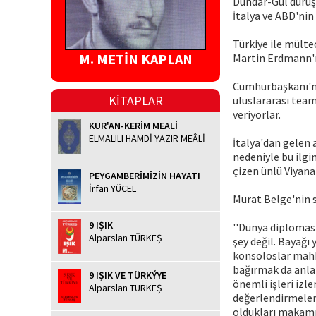
Dündar-Gül duruşm
İtalya ve ABD'nin 
Türkiye ile mült
M. METİN KAPLAN
Martin Erdmann'ı
Cumhurbaşkanı'nın 
KİTAPLAR
uluslararası team
veriyorlar.
KUR'AN-KERİM MEALİ
ELMALILI HAMDİ YAZIR MEÂLİ
İtalya'dan gelen 
nedeniyle bu ilgi
çizen ünlü Viyana
PEYGAMBERİMİZİN HAYATI
İrfan YÜCEL
Murat Belge'nin s
9 IŞIK
''Dünya diplomasi 
Alparslan TÜRKEŞ
şey değil. Bayağı
konsoloslar mahke
bağırmak da anlam
9 IŞIK VE TÜRKÝYE
önemli işleri izle
Alparslan TÜRKEŞ
değerlendirmeleri
oldukları makamın