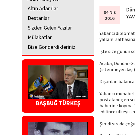
Altın Adamlar
Dün
04 Nis
YAV
Destanlar
2016
Sizden Gelen Yazılar
Yabancı diplomatla
Mülakatlar
yallah!' safhasın
Bize Gönderdikleriniz
İşte size günün s
Acaba, Dündar-Gü
(istenmeyen kişi) 
Dışardan bakınca 
Yabancı muhabirle
postalandı; en so
BAŞBUĞ TÜRKEŞ
haberine koyma 'c
edilince ülkeyi te
Şimdi sırada çoğu