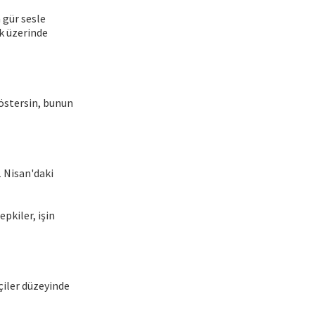
a gür sesle
ık üzerinde
göstersin, bunun
1 Nisan'daki
pkiler, işin
çiler düzeyinde