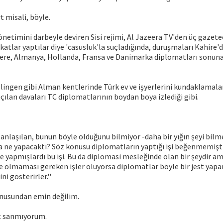
rt misali, böyle.
önetimini darbeyle deviren Sisi rejimi, Al Jazeera TV'den üç gazetec
tlar yaptılar diye 'casusluk'la suçladığında, duruşmaları Kahire'
ltere, Almanya, Hollanda, Fransa ve Danimarka diplomatları sonun
olingen gibi Alman kentlerinde Türk ev ve işyerlerini kundaklamalar
i açılan davaları TC diplomatlarının boydan boya izlediği gibi.
 anlaşılan, bunun böyle olduğunu bilmiyor -daha bir yığın şeyi bilm
sa ne yapacaktı? Söz konusu diplomatların yaptığı işi beğenmemişt
 yapmışlardı bu işi. Bu da diplomasi mesleğinde olan bir şeydir ama
ede olmaması gereken işler oluyorsa diplomatlar böyle bir jest yapa
ni gösterirler.''
onusundan emin değilim.
ç sanmıyorum.