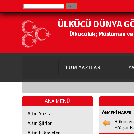
ÜLKÜCÜ DÜNYA G
Ülkücülük; Müslüman ve Do
TÜM YAZILAR
Y
ANA MENÜ
ÖNCEKİ HABER
Altın Yazılar
Hâkim en
Altın Şiirler
M.Yaşar K
Altın Hikayeler