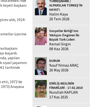
a Mütarekesi'nde
TÜRKEŞNAME /
rk heyeti başkanı
ALPARSLAN TÜRKEŞ’İN
HAYATI
Halim Kaya
20 Tem 2026
örev aldı, 1924-
Sovyetler Birliği'nin
temeller üzerine
Yıkılışını Öngören İki
Büyük Türk Lideri
Kemal Girgin
mhurbaşkanı
08 Haz 2026
ayı başardı.
ında, yapılan
DURUM
k siyasî yaşamını
Yusuf Yılmaz ARAÇ
961 tarihinde
26 May 2026
 etti, 1972'de
DİRİLİŞ NESLİNİN
ık 1973) Anayasa
FİRARÎLERİ - 17.02.2010
Nurullah KAPLAN
17 Kas 2025