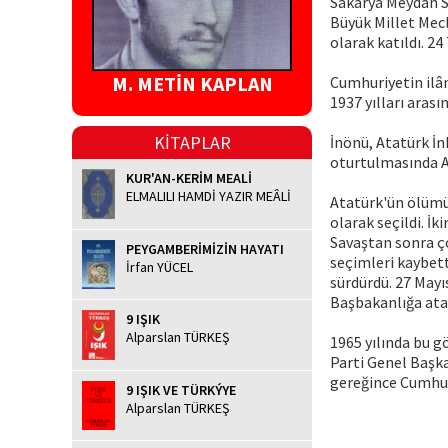
Sakarya Meydan S
Büyük Millet Mecl
olarak katıldı. 
M. METİN KAPLAN
Cumhuriyetin ilâ
1937 yılları arası
KİTAPLAR
İnönü, Atatürk İ
oturtulmasında A
KUR'AN-KERİM MEALİ
ELMALILI HAMDİ YAZIR MEÂLİ
Atatürk'ün ölümü
olarak seçildi. İk
Savaştan sonra ço
PEYGAMBERİMİZİN HAYATI
seçimleri kaybett
İrfan YÜCEL
sürdürdü. 27 Mayı
Başbakanlığa ata
9 IŞIK
Alparslan TÜRKEŞ
1965 yılında bu g
Parti Genel Başka
gereğince Cumhur
9 IŞIK VE TÜRKÝYE
Alparslan TÜRKEŞ