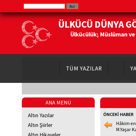
ÜLKÜCÜ DÜNYA G
Ülkücülük; Müslüman ve Do
TÜM YAZILAR
Y
ANA MENÜ
ÖNCEKİ HABER
Altın Yazılar
Hâkim en
Altın Şiirler
M.Yaşar K
Altın Hikayeler