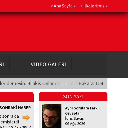
«
Ana Sayfa
» «
İlkelerimiz
»
Rİ
VİDEO GALERİ
üler demeyin. Bilakis Onlar diridirler..." Bakara-154
SON YAZI
SONRAKİ HABER
Aynı Sorulara Farklı
Cevaplar
p sonra da
İdris Savaş
lemişlerdi
06 Ağu 2026
ÇI, 18 Ara 2007