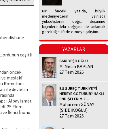
Bir önceki yazıda, büyük
medeniyetlerin yalnızca
yükselişlerini değil, düşünme
biçimlerindeki değişimi de anlamak
gerektiğini ifade etmeye çalıştım.
 Mühendishane
YAZARLAR
, ordunun çeşitli
BAKİ YEŞİLOĞLU
M. Metin KAPLAN
undan önceki
27 Tem 2026
i ve meslekî
ordu Komutanı
BU SÜREÇ TÜRKİYE’Yİ
rı ile devletin
NEREYE GÖTÜRÜR? HAKLI
ırasında
ENDİŞELERİMİZ...
aptı. Albay İsmet
Muharrem GÜNAY
ldi. 25 Ekim
(SIDDIKOĞLU)
 ve İkinci İnönü
27 Tem 2026