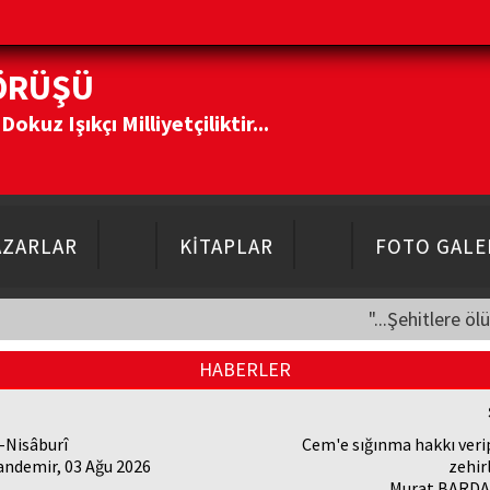
ÖRÜŞÜ
kuz Işıkçı Milliyetçiliktir...
AZARLAR
KİTAPLAR
FOTO GALE
"...Şehitlere öl
HABERLER
-Nisâburî
Cem'e sığınma hakkı veri
andemir, 03 Ağu 2026
zehir
Murat BARDAK