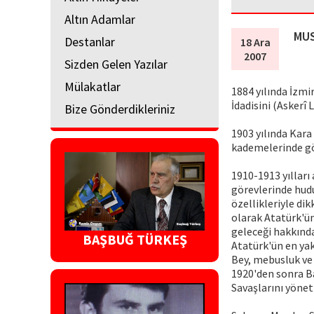
Altın Adamlar
MUS
Destanlar
18 Ara
2007
Sizden Gelen Yazılar
Mülakatlar
1884 yılında İzmi
İdadisini (Askerî L
Bize Gönderdikleriniz
1903 yılında Kara
kademelerinde gö
1910-1913 yılları
görevlerinde hudu
özellikleriyle di
olarak Atatürk'ün
geleceği hakkında 
BAŞBUĞ TÜRKEŞ
Atatürk'ün en yakı
Bey, mebusluk ve 
1920'den sonra Ba
Savaşlarını yönet