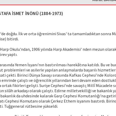
TAFA İSMET İNÖNÜ (1884-1973)
r'de doğdu. İlk ve orta öğrenimini Sivas' ta tamamladıktan sonra
ise) bitirdi.
 Harp Okulu'ndan, 1906 yılında Harp Akademisi' nden mezun olarak
rev yaptı.
 arasında Yemen İsyanı'nın bastırılması harekâtına katıldı. Bu ve b
t problemleri ve asilerle yapılan anlaşmalarda başarılı hizmetler
kkati çekti. Birinci Dünya Savaşı sırasında Kafkas Cephesi'nde Kol
 emrinde çalıştı ve öğrencilik yıllarından beri devam eden dostlukla
ortak fikirleri gelişti. Suriye Cephesi'nde savaştı; Millî Mücadele s
n silâh arkadaşı olarak çalıştı. Edirne milletvekilliği ve bakanlık y
bakanlık da uhdesinde kalarak Garp Cephesi Komutanlığı'na getiri
tı Cephesi Komutanı olarak Çerkez Ethem isyanını bastırdı. Birinci
ti. Tuğgeneral rütbesine yükseldi.