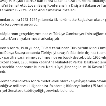
avaşı ve Büyük Taarruz'dan sonra kazanılan zafer üzerine Mudany
isi'ni temsil etti. Lozan Barış Konferansı'na Dışişleri Bakanı ve Tü
24 Temmuz 1923'te Lozan Andlaşması'nı imzaladı.
nından sonra 1923-1924 yıllarında ilk hükûmette Başbakan olarak g
nda bu görevini sürdürdü.
nkılâplarının gerçekleşmesinde ve Türkiye Cumhuriyeti'nin sağlam 
tatürk'ün en yakın mesai arkadaşıydı.
nden sonra, 1938 yılında, TBMM tarafından Türkiye'nin ikinci Cu
inci Dünya Savaşı sırasında Türkiye'yi savaş felâketinin dışında tutm
k partili siyasî rejime geçilmesinde en büyük destek oldu. 1950 yıl
ikten sonra, 1960 yılına kadar Ana Muhalefet Partisi Başkanı olara
s harekâtından sonra Kurucu Meclis üyeliğine seçildi ve 10 Kasım 1
ndı.
örevden ayrıldıktan sonra milletvekili olarak siyasî yaşamına devam
nlığı ve milletvekilliğinden istifa ederek; ölünceye kadar (25 Aral
iyet Senatosu tabiî üyeliği görevinde bulundu.