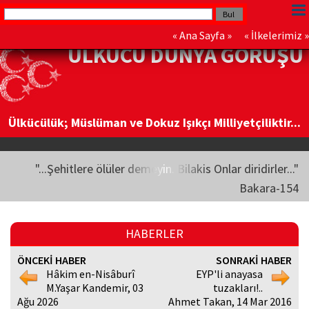
«
Ana Sayfa
» «
İlkelerimiz
»
ÜLKÜCÜ DÜNYA GÖRÜŞÜ
Ülkücülük; Müslüman ve Dokuz Işıkçı Milliyetçiliktir...
"...Şehitlere ölüler demeyin. Bilakis Onlar diridirler..."
Bakara-154
HABERLER
ÖNCEKİ HABER
SONRAKİ HABER
Hâkim en-Nisâburî
EYP'li anayasa
M.Yaşar Kandemir, 03
tuzakları!..
Ağu 2026
Ahmet Takan, 14 Mar 2016