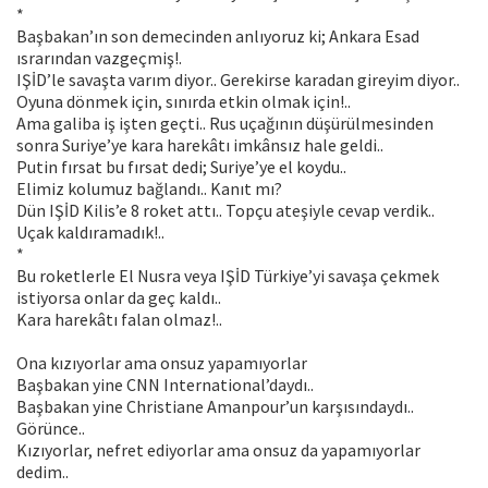
*
Başbakan’ın son demecinden anlıyoruz ki; Ankara Esad
ısrarından vazgeçmiş!.
IŞİD’le savaşta varım diyor.. Gerekirse karadan gireyim diyor..
Oyuna dönmek için, sınırda etkin olmak için!..
Ama galiba iş işten geçti.. Rus uçağının düşürülmesinden
sonra Suriye’ye kara harekâtı imkânsız hale geldi..
Putin fırsat bu fırsat dedi; Suriye’ye el koydu..
Elimiz kolumuz bağlandı.. Kanıt mı?
Dün IŞİD Kilis’e 8 roket attı.. Topçu ateşiyle cevap verdik..
Uçak kaldıramadık!..
*
Bu roketlerle El Nusra veya IŞİD Türkiye’yi savaşa çekmek
istiyorsa onlar da geç kaldı..
Kara harekâtı falan olmaz!..
Ona kızıyorlar ama onsuz yapamıyorlar
Başbakan yine CNN International’daydı..
Başbakan yine Christiane Amanpour’un karşısındaydı..
Görünce..
Kızıyorlar, nefret ediyorlar ama onsuz da yapamıyorlar
dedim..