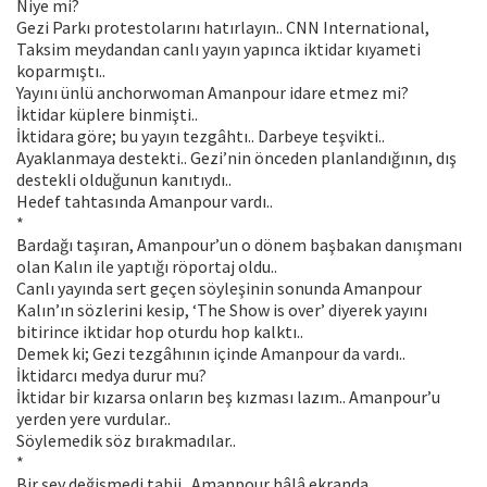
Niye mi?
Gezi Parkı protestolarını hatırlayın.. CNN International,
Taksim meydandan canlı yayın yapınca iktidar kıyameti
koparmıştı..
Yayını ünlü anchorwoman Amanpour idare etmez mi?
İktidar küplere binmişti..
İktidara göre; bu yayın tezgâhtı.. Darbeye teşvikti..
Ayaklanmaya destekti.. Gezi’nin önceden planlandığının, dış
destekli olduğunun kanıtıydı..
Hedef tahtasında Amanpour vardı..
*
Bardağı taşıran, Amanpour’un o dönem başbakan danışmanı
olan Kalın ile yaptığı röportaj oldu..
Canlı yayında sert geçen söyleşinin sonunda Amanpour
Kalın’ın sözlerini kesip, ‘The Show is over’ diyerek yayını
bitirince iktidar hop oturdu hop kalktı..
Demek ki; Gezi tezgâhının içinde Amanpour da vardı..
İktidarcı medya durur mu?
İktidar bir kızarsa onların beş kızması lazım.. Amanpour’u
yerden yere vurdular..
Söylemedik söz bırakmadılar..
*
Bir şey değişmedi tabii.. Amanpour hâlâ ekranda..