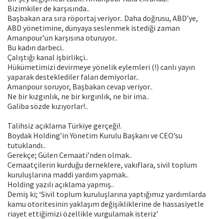
Bizimkiler de karşısında..
Başbakan ara sıra röportaj veriyor.. Daha doğrusu, ABD’ye,
ABD yönetimine, dünyaya seslenmek istediği zaman
Amanpour’un karşısına oturuyor..
Bu kadın darbeci..
Çalıştığı kanal işbirlikçi..
Hükümetimizi devirmeye yönelik eylemleri (!) canlı yayın
yaparak desteklediler falan demiyorlar..
Amanpour soruyor, Başbakan cevap veriyor..
Ne bir kızgınlık, ne bir kırgınlık, ne bir ima..
Galiba sözde kızıyorlar!..
Talihsiz açıklama Türkiye gerçeği!.
Boydak Holding’in Yönetim Kurulu Başkanı ve CEO’su
tutuklandı..
Gerekçe; Gülen Cemaati’nden olmak..
Cemaatçilerin kurduğu derneklere, vakıflara, sivil toplum
kuruluşlarına maddi yardım yapmak..
Holding yazılı açıklama yapmış..
Demiş ki; ‘Sivil toplum kuruluşlarına yaptığımız yardımlarda
kamu otoritesinin yaklaşım değişikliklerine de hassasiyetle
riayet ettiğimizi özellikle vurgulamak isteriz’