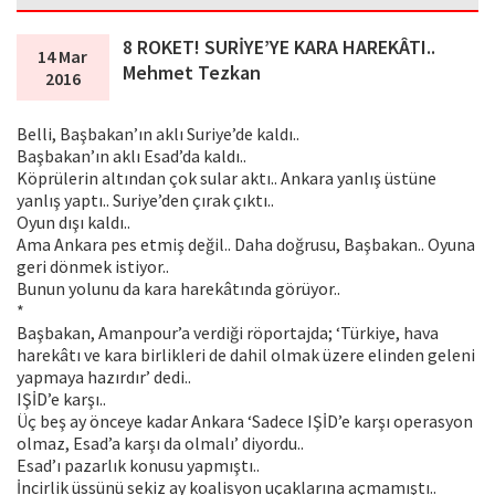
8 ROKET! SURİYE’YE KARA HAREKÂTI..
14 Mar
Mehmet Tezkan
2016
Belli, Başbakan’ın aklı Suriye’de kaldı..
Başbakan’ın aklı Esad’da kaldı..
Köprülerin altından çok sular aktı.. Ankara yanlış üstüne
yanlış yaptı.. Suriye’den çırak çıktı..
Oyun dışı kaldı..
Ama Ankara pes etmiş değil.. Daha doğrusu, Başbakan.. Oyuna
geri dönmek istiyor..
Bunun yolunu da kara harekâtında görüyor..
*
Başbakan, Amanpour’a verdiği röportajda; ‘Türkiye, hava
harekâtı ve kara birlikleri de dahil olmak üzere elinden geleni
yapmaya hazırdır’ dedi..
IŞİD’e karşı..
Üç beş ay önceye kadar Ankara ‘Sadece IŞİD’e karşı operasyon
olmaz, Esad’a karşı da olmalı’ diyordu..
Esad’ı pazarlık konusu yapmıştı..
İncirlik üssünü sekiz ay koalisyon uçaklarına açmamıştı..