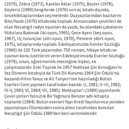
(1970), Zebra (1973), Kareler Aklar (1975), Beyler (1978),
Söyleriz (1980).Sevgilerde (1976) son üç kitabı dışında,
öncekikitaplarından seçmelerdir. Düzyazılarından bazılarını
Bile/Yazdı (1979) kitabında topladı. Almancadan çevirileri de
olan Necatigil radyo oyunları da yazdı, bu alandaki çabalarını
Yıldızlara Bakmak (iki oyun, 1965), Gece Aşevi (beş oyun,
1967), Üç turunçlar (altı oyun, 1970), Pencere (dört oyun,
1975), kitaplarında topladı. Edebiyatımızda İsimler Sözlüğü
(1960) ile 220 Türk yazarından 750 roman, hikaye kitabı ve
oyunun konu özetlerini veren Edebiyatımızda Eserler Sözlüğü
(1979), onun, öğretmenlik mesleğine ilişkin, ek
çalışmalarıdır. Eski Toprak ile 1957 Yeditepe Şiir Armağanı’nı
Yaz Dönemi kitabıyla da Türk Dil Kurumu 1964 Şiir Ödülü’nü
kazandı.Hilmi Yavuz ve Ali Tanyeri’nin hazırladığı Bütün
Eserleri Cem yayınevi tarafından basıldı. (I, 1981; II-III, 1982;
IV-V, 1983; VI, 1984; VII, 1985). Mektuplar’ı (1989) yayımlandı.
Çeviri şiirleri Yalnızlık Bir Yağmura Benzer adlı kitapta
toplandı (1984). Bütün eserleri Yapı Kredi Yayınlarınca yeniden
yayınlanıyor.Ölümünden sonra ailesi tarafından konulan
Necatigil Şiir Ödülü 1980’den beri verilmektedir.