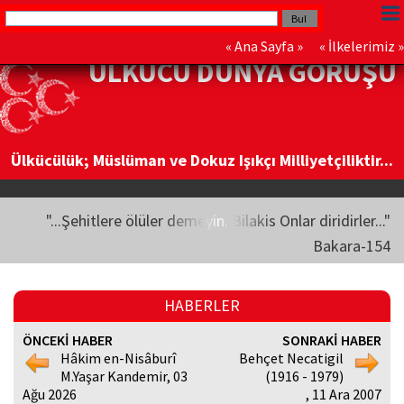
«
Ana Sayfa
» «
İlkelerimiz
»
ÜLKÜCÜ DÜNYA GÖRÜŞÜ
Ülkücülük; Müslüman ve Dokuz Işıkçı Milliyetçiliktir...
"...Şehitlere ölüler demeyin. Bilakis Onlar diridirler..."
Bakara-154
HABERLER
ÖNCEKİ HABER
SONRAKİ HABER
Hâkim en-Nisâburî
Behçet Necatigil
M.Yaşar Kandemir, 03
(1916 - 1979)
Ağu 2026
, 11 Ara 2007