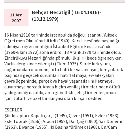
Behçet Necatigil ( 16.04.1916)-
11 Ara
(13.12.1979)
2007
16 Nisan1916 tarihinde İstanbul’da doğdu. İstanbul Yüksek
Öğretmen Okulu’nu bitirdi (1940), Kars Lisesi’nde başladığı
edebiyat öğretmenliğini İstanbul Eğitim Enstitüsü’nde
(1960-Ekim 1972) sona erdirdi. 13 Aralık 1979 tarihinde öldü,
Zincirlikuyu Mezarlığı’nda gömülü.İlk şiiri lisede öğrenciyken,
Varlık dergisinde çıkmıştı (Ekim 1935). Şiirde kırk yılını,
doğumundan ölümüne, orta halli bir vatandaşın, birey olarak
başından geçecek durumları hatırlatmaya; ev-aile-yakın
çevre üçgeninde, gerçek ve hayal yaşantılarını iletmeye,
duyurmaya harcadı. Arada biçim yenileştirmelerinden ötürü
yadırgandığı da oldu, ama genellikle, eleştirmenler, onun
için, tutarlı ve özel bir dünyası olan bir şair dediler.
ESERLERİ
Şiir kitapları: Kapalı çarşı (1945), Çevre (1951), Evler (1953),
Eski Toprak (1956), Arada (1958), Dar Çağ (1960), Yaz Dönemi
(1963), Divançe (1965), İki Başına Yürümek (1968), En/Cam