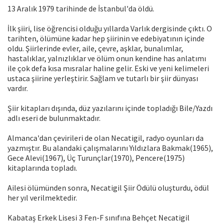
13 Aralık 1979 tarihinde de İstanbul'da öldü.
İlk şiiri, lise öğrencisi olduğu yıllarda Varlık dergisinde çıktı. O
tarihten, ölümüne kadar hep şiirinin ve edebiyatının içinde
oldu. Şiirlerinde evler, aile, çevre, aşklar, bunalımlar,
hastalıklar, yalnızlıklar ve ölüm onun kendine has anlatımı
ile çok defa kısa mısralar haline gelir. Eski ve yeni kelimeleri
ustaca şiirine yerleştirir. Sağlam ve tutarlı bir şiir dünyası
vardır.
Şiir kitapları dışında, düz yazılarını içinde topladığı Bile/Yazdı
adlı eseri de bulunmaktadır.
Almanca'dan çevirileri de olan Necatigil, radyo oyunları da
yazmıştır. Bu alandaki çalışmalarını Yıldızlara Bakmak(1965),
Gece Alevi(1967), Üç Turunçlar(1970), Pencere(1975)
kitaplarında topladı.
Ailesi ölümünden sonra, Necatigil Şiir Ödülü oluşturdu, ödül
her yıl verilmektedir.
Kabataş Erkek Lisesi 3 Fen-F sınıfına Behçet Necatigil