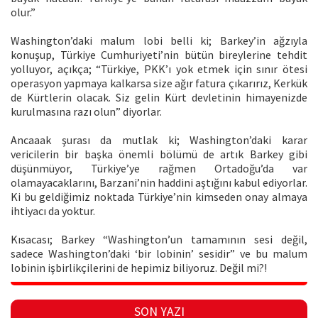
olur.”
Washington’daki malum lobi belli ki; Barkey’in ağzıyla
konuşup, Türkiye Cumhuriyeti’nin bütün bireylerine tehdit
yolluyor, açıkça; “Türkiye, PKK’ı yok etmek için sınır ötesi
operasyon yapmaya kalkarsa size ağır fatura çıkarırız, Kerkük
de Kürtlerin olacak. Siz gelin Kürt devletinin himayenizde
kurulmasına razı olun” diyorlar.
Ancaaak şurası da mutlak ki; Washington’daki karar
vericilerin bir başka önemli bölümü de artık Barkey gibi
düşünmüyor, Türkiye’ye rağmen Ortadoğu’da var
olamayacaklarını, Barzani’nin haddini aştığını kabul ediyorlar.
Ki bu geldiğimiz noktada Türkiye’nin kimseden onay almaya
ihtiyacı da yoktur.
Kısacası; Barkey “Washington’un tamamının sesi değil,
sadece Washington’daki ‘bir lobinin’ sesidir” ve bu malum
lobinin işbirlikçilerini de hepimiz biliyoruz. Değil mi?!
SON YAZI