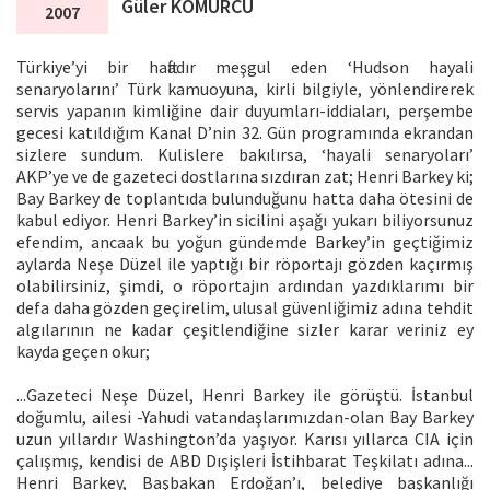
Güler KÖMÜRCÜ
2007
Türkiye’yi bir haftadır meşgul eden ‘Hudson hayali
senaryolarını’ Türk kamuoyuna, kirli bilgiyle, yönlendirerek
servis yapanın kimliğine dair duyumları-iddiaları, perşembe
gecesi katıldığım Kanal D’nin 32. Gün programında ekrandan
sizlere sundum. Kulislere bakılırsa, ‘hayali senaryoları’
AKP’ye ve de gazeteci dostlarına sızdıran zat; Henri Barkey ki;
Bay Barkey de toplantıda bulunduğunu hatta daha ötesini de
kabul ediyor. Henri Barkey’in sicilini aşağı yukarı biliyorsunuz
efendim, ancaak bu yoğun gündemde Barkey’in geçtiğimiz
aylarda Neşe Düzel ile yaptığı bir röportajı gözden kaçırmış
olabilirsiniz, şimdi, o röportajın ardından yazdıklarımı bir
defa daha gözden geçirelim, ulusal güvenliğimiz adına tehdit
algılarının ne kadar çeşitlendiğine sizler karar veriniz ey
kayda geçen okur;
...Gazeteci Neşe Düzel, Henri Barkey ile görüştü. İstanbul
doğumlu, ailesi -Yahudi vatandaşlarımızdan-olan Bay Barkey
uzun yıllardır Washington’da yaşıyor. Karısı yıllarca CIA için
çalışmış, kendisi de ABD Dışişleri İstihbarat Teşkilatı adına...
Henri Barkey, Başbakan Erdoğan’ı, belediye başkanlığı