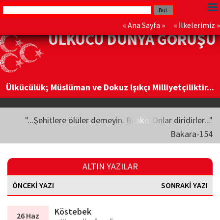
«
Ana Sayfa
» «
İlkelerimiz
»
ÜLKÜCÜ DÜNYA GÖRÜŞÜ
Ülkücülük; Müslüman ve Dokuz Işıkçı Milliyetçiliktir...
"...Şehitlere ölüler demeyin. Bilakis Onlar diridirler..."
Bakara-154
ALTIN YAZILAR
ÖNCEKİ YAZI
SONRAKİ YAZI
Köstebek
26 Haz