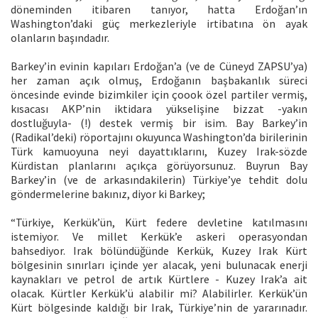
döneminden itibaren tanıyor, hatta Erdoğan’ın
Washington’daki güç merkezleriyle irtibatına ön ayak
olanların başındadır.
Barkey’in evinin kapıları Erdoğan’a (ve de Cüneyd ZAPSU’ya)
her zaman açık olmuş, Erdoğanın başbakanlık süreci
öncesinde evinde bizimkiler için çoook özel partiler vermiş,
kısacası AKP’nin iktidara yükselişine bizzat -yakın
dostluğuyla- (!) destek vermiş bir isim. Bay Barkey’in
(Radikal’deki) röportajını okuyunca Washington’da birilerinin
Türk kamuoyuna neyi dayattıklarını, Kuzey Irak-sözde
Kürdistan planlarını açıkça görüyorsunuz. Buyrun Bay
Barkey’in (ve de arkasındakilerin) Türkiye’ye tehdit dolu
göndermelerine bakınız, diyor ki Barkey;
“Türkiye, Kerkük’ün, Kürt federe devletine katılmasını
istemiyor. Ve millet Kerkük’e askeri operasyondan
bahsediyor. Irak bölündüğünde Kerkük, Kuzey Irak Kürt
bölgesinin sınırları içinde yer alacak, yeni bulunacak enerji
kaynakları ve petrol de artık Kürtlere - Kuzey Irak’a ait
olacak. Kürtler Kerkük’ü alabilir mi? Alabilirler. Kerkük’ün
Kürt bölgesinde kaldığı bir Irak, Türkiye’nin de yararınadır.