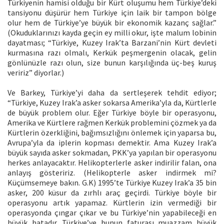
Türkiyenin hamisi olduğu bir Kürt oluşumu hem Türkiye’deki
tansiyonu düşürür hem Türkiye için laik bir tampon bölge
olur hem de Türkiye’ye büyük bir ekonomik kazanç sağlar.”
(Okuduklarınızı kayda geçin ey milli okur, işte malum lobinin
dayatması; “Türkiye, Kuzey Irak’ta Barzani’nin Kürt devleti
kurmasına razı olmalı, Kerkük peşmergenin olacak, gelin
gönlünüzle razı olun, size bunun karşılığında üç-beş kuruş
veririz” diyorlar.)
Ve Barkey, Türkiye’yi daha da sertleşerek tehdit ediyor;
“Türkiye, Kuzey Irak’a asker sokarsa Amerika’yla da, Kürtlerle
de büyük problem olur. Eğer Türkiye böyle bir operasyonu,
Amerika ve Kürtlere rağmen Kerkük problemini çözmek ya da
Kürtlerin özerkliğini, bağımsızlığını önlemek için yaparsa bu,
Avrupa’yla da iplerin kopması demektir. Ama Kuzey Irak’a
büyük sayıda asker sokmadan, PKK’ya yapılan bir operasyonu
herkes anlayacaktır. Helikopterlerle asker indirilir falan, ona
anlayış gösteririz. (Helikopterle asker indirmek mi?
Küçümsemeye bakın. G.K) 1995’te Türkiye Kuzey Irak’a 35 bin
asker, 200 küsur da zırhlı araç geçirdi. Türkiye böyle bir
operasyonu artık yapamaz. Kürtlerin izin vermediği bir
operasyonda çıngar çıkar ve bu Türkiye’nin yapabileceği en
büyük hatadır. Türkiye’ye bunun faturası muazzam büyük