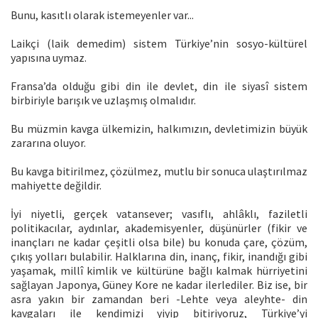
Bunu, kasıtlı olarak istemeyenler var...
Laikçi (laik demedim) sistem Türkiye’nin sosyo-kültürel
yapısına uymaz.
Fransa’da olduğu gibi din ile devlet, din ile siyasî sistem
birbiriyle barışık ve uzlaşmış olmalıdır.
Bu müzmin kavga ülkemizin, halkımızın, devletimizin büyük
zararına oluyor.
Bu kavga bitirilmez, çözülmez, mutlu bir sonuca ulaştırılmaz
mahiyette değildir.
İyi niyetli, gerçek vatansever; vasıflı, ahlâklı, faziletli
politikacılar, aydınlar, akademisyenler, düşünürler (fikir ve
inançları ne kadar çeşitli olsa bile) bu konuda çare, çözüm,
çıkış yolları bulabilir. Halklarına din, inanç, fikir, inandığı gibi
yaşamak, millî kimlik ve kültürüne bağlı kalmak hürriyetini
sağlayan Japonya, Güney Kore ne kadar ilerlediler. Biz ise, bir
asra yakın bir zamandan beri -Lehte veya aleyhte- din
kavgaları ile kendimizi yiyip bitiriyoruz, Türkiye’yi