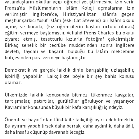
vatandaşların okullar açıp öğrenci yetiştirmesine izin verir.
Fransa’da Müslümanların İslâm Koleji açmalarına izin
verilmiştir. İngiltere’de, Hıristiyanlıktan İslâm’a geçen
meşhur şarkıcı Yusuf İslâm (eski Cat Stevens) bir İslâm okulu
açmış ve burada, (kız öğrencilerin başları örtülü olarak)
eğitim vermeye başlamıştır. Veliahd Prens Charles bu okulu
ziyaret etmiş, tesettürlü kızlarla fotoğraf çektirmiştir.
Birkaç senelik bir tecrübe müddetinden sonra İngiltere
devleti, faydalı ve başarılı bulduğu bu İslâm mektebine
bütçesinden para vermeye başlamıştır.
Demokratik ve gerçek laiklik dinle barışabilir, uzlaşabilir,
işbirliği yapabilir... Laikçilikte böyle bir şey bahis konusu
olamaz.
Ülkemizde laiklik konusunda bitmez tükenmez kavgalar,
tartışmalar, patırtılar, gürültüler görülüyor ve yaşanıyor.
Kavramlar konusunda büyük bir kafa karışıklığı içindeyiz.
Önemli ve hayatî olan lâiklik ile laikçiliği ayırt edebilmektir.
Bu ayırımı yapabilirsek daha berrak, daha aydınlık, daha âdil,
daha insaflı düşünüp davranabileceğiz.