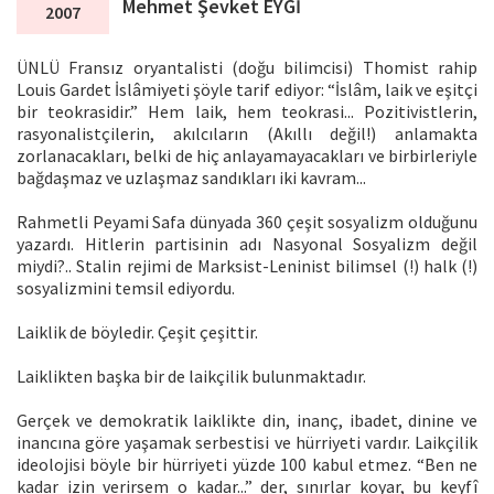
Mehmet Şevket EYGİ
2007
ÜNLÜ Fransız oryantalisti (doğu bilimcisi) Thomist rahip
Louis Gardet İslâmiyeti şöyle tarif ediyor: “İslâm, laik ve eşitçi
bir teokrasidir.” Hem laik, hem teokrasi... Pozitivistlerin,
rasyonalistçilerin, akılcıların (Akıllı değil!) anlamakta
zorlanacakları, belki de hiç anlayamayacakları ve birbirleriyle
bağdaşmaz ve uzlaşmaz sandıkları iki kavram...
Rahmetli Peyami Safa dünyada 360 çeşit sosyalizm olduğunu
yazardı. Hitlerin partisinin adı Nasyonal Sosyalizm değil
miydi?.. Stalin rejimi de Marksist-Leninist bilimsel (!) halk (!)
sosyalizmini temsil ediyordu.
Laiklik de böyledir. Çeşit çeşittir.
Laiklikten başka bir de laikçilik bulunmaktadır.
Gerçek ve demokratik laiklikte din, inanç, ibadet, dinine ve
inancına göre yaşamak serbestisi ve hürriyeti vardır. Laikçilik
ideolojisi böyle bir hürriyeti yüzde 100 kabul etmez. “Ben ne
kadar izin verirsem o kadar...” der, sınırlar koyar, bu keyfî