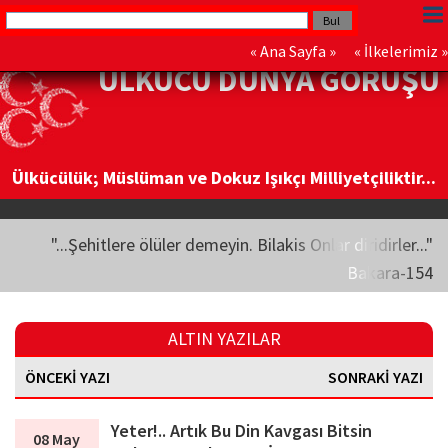
«
Ana Sayfa
» «
İlkelerimiz
»
ÜLKÜCÜ DÜNYA GÖRÜŞÜ
Ülkücülük; Müslüman ve Dokuz Işıkçı Milliyetçiliktir...
"...Şehitlere ölüler demeyin. Bilakis Onlar diridirler..."
Bakara-154
ALTIN YAZILAR
ÖNCEKİ YAZI
SONRAKİ YAZI
Yeter!.. Artık Bu Din Kavgası Bitsin
08 May