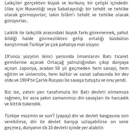
Laikçiler gerçekten büyük ve korkunç bir çelişki içindedir.
Ülke için Museviliği veya Sabataycılığı bir tehdit ve tehlike
olarak görmüyorlar; lakin İslâm’ı tehdit ve tehlike olarak
görüyorlar...
Laiklik ile laikçilik arasındaki büyük farkı görememek, yahut
bildiği halde görmezlikten gelip ortalığı büsbütün
karıştırmak Türkiye’ye çok pahalıya mal oluyor.
19’uncu yüzyılın ikinci yarısında limanlarını Batı ticaret
gemilerine açarak Ortaçağ yalnızlığından çıkıp dünyaya
açılan Japonya, aradan 50 yıl geçmeden hem sanayi, hem
eğitim ve üniversite, hem kültür ve sanat sahasında bir dev
oldu ve 1904’te Çarlık Rusyası ile savaşa tutuştu ve onu yendi.
Biz ise, zaten yarı tarafımızla bir Batı devleti olmamıza
rağmen, bir asra yakın zamanımızı din savaşları ile harcadık
ve bittik tükendik.
Türkiye müzmin ve sun’î (yapay) din ve devlet kavgasına son
verebilirse, din ile devlet barışıp uzlaşabilirse on sene
geçmez, dünyanın ilk 10 devleti içinde yer alabilir.