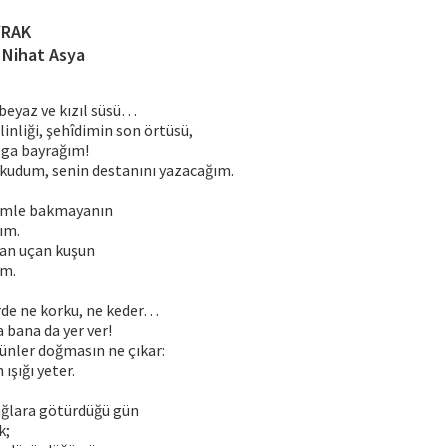
YRAK
f Nihat Asya
beyaz ve kızıl süsü…
inliği, şehîdimin son örtüsü,
alga bayrağım!
okudum, senin destanını yazacağım.
ümle bakmayanın
ım.
an uçan kuşun
ım.
rde ne korku, ne keder…
 bana da yer ver!
ünler doğmasın ne çıkar:
 ışığı yeter.
dağlara götürdüğü gün
k;