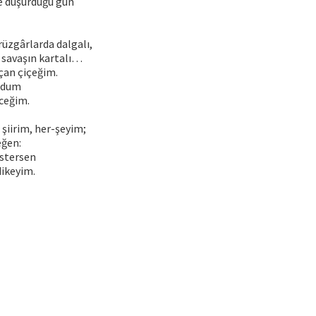
e düşürdüğü gün
rüzgârlarda dalgalı,
, savaşın kartalı…
çan çiçeğim.
oğdum
eceğim.
 şiirim, her-şeyim;
eğen:
istersen
dikeyim.