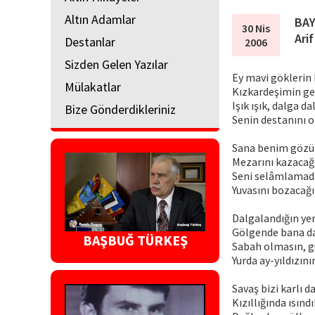
Altın Adamlar
BA
30 Nis
Ari
Destanlar
2006
Sizden Gelen Yazılar
Ey mavi göklerin 
Mülakatlar
Kızkardeşimin gel
Işık ışık, dalga d
Bize Gönderdikleriniz
Senin destanını 
Sana benim göz
Mezarını kazacağ
Seni selâmlamad
Yuvasını bozacağ
Dalgalandığın ye
Gölgende bana da
BAŞBUĞ TÜRKEŞ
Sabah olmasın, g
Yurda ay-yıldızının
Savaş bizi karlı 
Kızıllığında ısındı