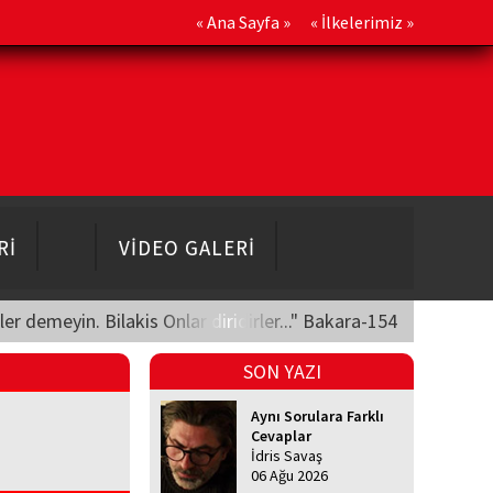
«
Ana Sayfa
» «
İlkelerimiz
»
Rİ
VİDEO GALERİ
üler demeyin. Bilakis Onlar diridirler..." Bakara-154
SON YAZI
Aynı Sorulara Farklı
Cevaplar
İdris Savaş
06 Ağu 2026