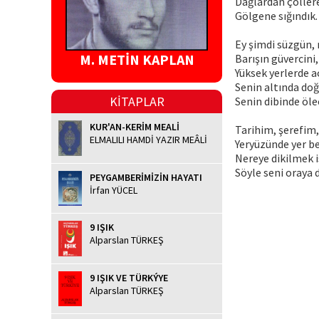
Dağlardan çöller
Gölgene sığındık.
Ey şimdi süzgün, 
M. METİN KAPLAN
Barışın güvercini
Yüksek yerlerde a
Senin altında d
KİTAPLAR
Senin dibinde öl
KUR'AN-KERİM MEALİ
Tarihim, şerefim,
ELMALILI HAMDİ YAZIR MEÂLİ
Yeryüzünde yer b
Nereye dikilmek 
Söyle seni oraya 
PEYGAMBERİMİZİN HAYATI
İrfan YÜCEL
9 IŞIK
Alparslan TÜRKEŞ
9 IŞIK VE TÜRKÝYE
Alparslan TÜRKEŞ