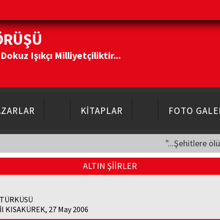
ÖRÜŞÜ
kuz Işıkçı Milliyetçiliktir...
AZARLAR
KİTAPLAR
FOTO GALE
"...Şehitlere öl
ALTIN ŞİİRLER
 TÜRKÜSÜ
İl KISAKÜREK, 27 May 2006