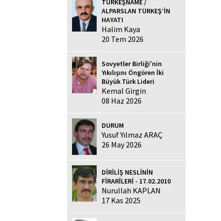
TÜRKEŞNAME /
ALPARSLAN TÜRKEŞ’İN
HAYATI
Halim Kaya
20 Tem 2026
Sovyetler Birliği'nin
Yıkılışını Öngören İki
Büyük Türk Lideri
Kemal Girgin
08 Haz 2026
DURUM
Yusuf Yılmaz ARAÇ
26 May 2026
DİRİLİŞ NESLİNİN
FİRARÎLERİ - 17.02.2010
Nurullah KAPLAN
17 Kas 2025