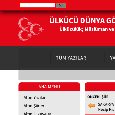
ÜLKÜCÜ DÜNYA G
Ülkücülük; Müslüman ve Do
TÜM YAZILAR
Y
ANA MENÜ
ÖNCEKİ ŞİİR
Altın Yazılar
SAKARYA
Altın Şiirler
Necip Faz
Altın Hikayeler